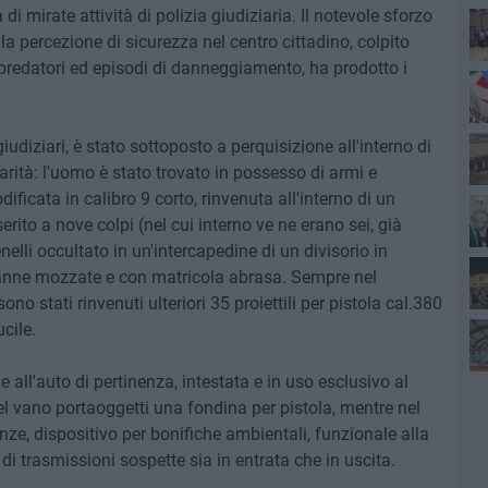
 mirate attività di polizia giudiziaria. Il notevole sforzo
e la percezione di sicurezza nel centro cittadino, colpito
 predatori ed episodi di danneggiamento, ha prodotto i
Ro
Pa
iudiziari, è stato sottoposto a perquisizione all'interno di
arità: l'uomo è stato trovato in possesso di armi e
Ro
ficata in calibro 9 corto, rinvenuta all'interno di un
erito a nove colpi (nel cui interno ve ne erano sei, già
nelli occultato in un'intercapedine di un divisorio in
canne mozzate e con matricola abrasa. Sempre nel
ono stati rinvenuti ulteriori 35 proiettili per pistola cal.380
cile.
 all'auto di pertinenza, intestata e in uso esclusivo al
fi
l vano portaoggetti una fondina per pistola, mentre nel
nze, dispositivo per bonifiche ambientali, funzionale alla
i trasmissioni sospette sia in entrata che in uscita.