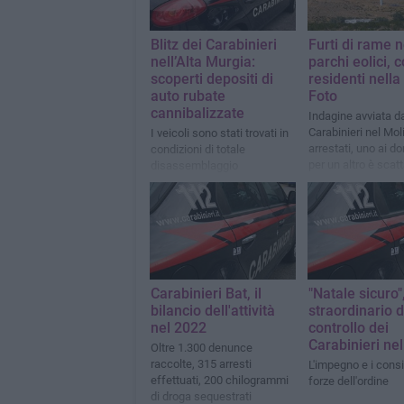
Blitz dei Carabinieri
Furti di rame n
nell’Alta Murgia:
parchi eolici, c
scoperti depositi di
residenti nella
auto rubate
Foto
cannibalizzate
Indagine avviata d
Carabinieri nel Mol
I veicoli sono stati trovati in
arrestati, uno ai dom
condizioni di totale
per un altro è scat
disassemblaggio
l'obbligo di dimora
Carabinieri Bat, il
"Natale sicuro"
bilancio dell'attività
straordinario d
nel 2022
controllo dei
Carabinieri nel
Oltre 1.300 denunce
raccolte, 315 arresti
L'impegno e i consi
effettuati, 200 chilogrammi
forze dell'ordine
di droga sequestrati