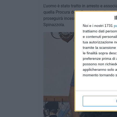
L'uomo è stato tratto in arresto e associ
quella Procura della Repubblica. L'attiv
I
proseguirà incessante anche nelle prossi
Spinazzola.
Noi e i nostri 1731
p
trattiamo dati person
e contenuti personali
tua autorizzazione no
tramite la scansione 
le finalità sopra des
preferenze prima di 
possono non richieder
applicheranno solo a
momento tornando su 