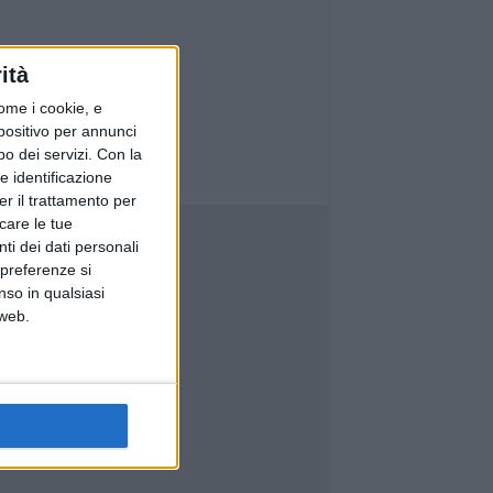
ità
ome i cookie, e
spositivo per annunci
o dei servizi.
Con la
e identificazione
er il trattamento per
icare le tue
ti dei dati personali
 preferenze si
nso in qualsiasi
 web.