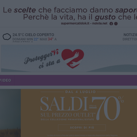
24.5
°C
CIELO COPERTO
NOTIZI
34°
DOMANI MIN
22°
MAX
A
DIRETTO
SPINAZZOLA
VIDEO