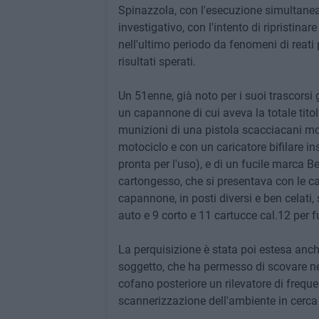
Spinazzola, con l'esecuzione simultanea di
investigativo, con l'intento di ripristinar
nell'ultimo periodo da fenomeni di reati
risultati sperati.
Un 51enne, già noto per i suoi trascorsi g
un capannone di cui aveva la totale titol
munizioni di una pistola scacciacani modi
motociclo e con un caricatore bifilare ins
pronta per l'uso), e di un fucile marca Be
cartongesso, che si presentava con le 
capannone, in posti diversi e ben celati, s
auto e 9 corto e 11 cartucce cal.12 per fu
La perquisizione è stata poi estesa anche
soggetto, che ha permesso di scovare ne
cofano posteriore un rilevatore di freque
scannerizzazione dell'ambiente in cerca d