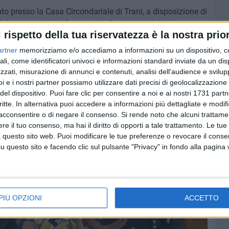
ato presso la Casa Circondariale di Trani, a disposizione di
ità intrapresa dalla Compagnia Carabinieri di Andria
l rispetto della tua riservatezza è la nostra prior
me settimane, in supporto coi militari della Stazione di
artner
memorizziamo e/o accediamo a informazioni su un dispositivo, c
ali, come identificatori univoci e informazioni standard inviate da un di
zzati, misurazione di annunci e contenuti, analisi dell'audience e svilupp
i e i nostri partner possiamo utilizzare dati precisi di geolocalizzazione 
del dispositivo. Puoi fare clic per consentire a noi e ai nostri 1731 partn
critte. In alternativa puoi accedere a informazioni più dettagliate e modif
acconsentire o di negare il consenso.
Si rende noto che alcuni trattamen
e il tuo consenso, ma hai il diritto di opporti a tale trattamento. Le tue
 questo sito web. Puoi modificare le tue preferenze o revocare il conse
questo sito e facendo clic sul pulsante "Privacy" in fondo alla pagina
PIÙ OPZIONI
ACCETTO