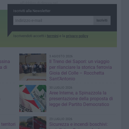
all'obbligo di dimora nel
territorio spinazzolese
Iscriviti alla Newsletter
Iscriviti
Iscrivendoti accetti i
termini
e la
privacy policy
3 AGOSTO 2026
ssina
Il Treno dei Sapori: un viaggio
a di
per rilanciare la storica ferrovia
Gioia del Colle – Rocchetta
Sant’Antonio
30 LUGLIO 2026
Aree Interne, a Spinazzola la
a
presentazione della proposta di
legge del Partito Democratico
23 LUGLIO 2026
territori
Sicurezza e incendi boschivi: