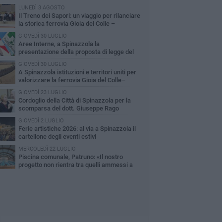
LUNEDÌ 3 AGOSTO
Il Treno dei Sapori: un viaggio per rilanciare
la storica ferrovia Gioia del Colle –
cchetta Sant’Antonio
GIOVEDÌ 30 LUGLIO
Aree Interne, a Spinazzola la
presentazione della proposta di legge del
rtito Democratico
GIOVEDÌ 30 LUGLIO
A Spinazzola istituzioni e territori uniti per
valorizzare la ferrovia Gioia del Colle–
cchetta Sant'Antonio
GIOVEDÌ 23 LUGLIO
Cordoglio della Città di Spinazzola per la
scomparsa del dott. Giuseppe Rago
GIOVEDÌ 2 LUGLIO
Ferie artistiche 2026: al via a Spinazzola il
cartellone degli eventi estivi
MERCOLEDÌ 22 LUGLIO
Piscina comunale, Patruno: «Il nostro
progetto non rientra tra quelli ammessi a
nanziamento»