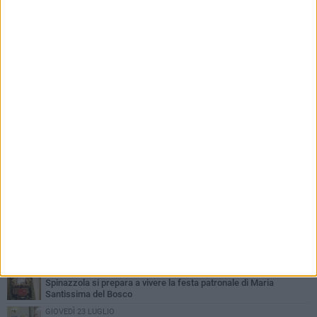
PIÙ LETTI QUESTA SETTIMANA
LUNEDÌ 3 AGOSTO
Il Treno dei Sapori: un viaggio per rilanciare la storica ferrovia
Gioia del Colle – Rocchetta Sant’Antonio
MARTEDÌ 9 GIUGNO
Spinazzola si prepara a vivere la festa patronale di Maria
Santissima del Bosco
GIOVEDÌ 23 LUGLIO