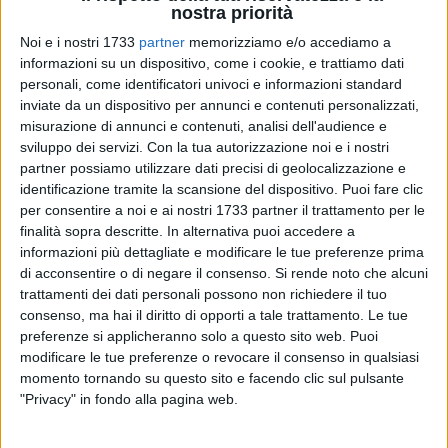
nostra priorità
Noi e i nostri 1733
partner
memorizziamo e/o accediamo a
1
informazioni su un dispositivo, come i cookie, e trattiamo dati
personali, come identificatori univoci e informazioni standard
inviate da un dispositivo per annunci e contenuti personalizzati,
Si è insediato questa mattina il Prefetto di Barletta Andria
misurazione di annunci e contenuti, analisi dell'audience e
Trani Maurizio Valiante.
sviluppo dei servizi.
Con la tua autorizzazione noi e i nostri
partner possiamo utilizzare dati precisi di geolocalizzazione e
identificazione tramite la scansione del dispositivo. Puoi fare clic
Di seguito il suo saluto:
per consentire a noi e ai nostri 1733 partner il trattamento per le
finalità sopra descritte. In alternativa puoi accedere a
Nell'assumere la direzione della Prefettura - Ufficio
informazioni più dettagliate e modificare le tue preferenze prima
Territoriale del Governo desidero rivolgere il più cordiale
di acconsentire o di negare il consenso.
Si rende noto che alcuni
saluto ai cittadini della Provincia di Barletta Andria Trani,
trattamenti dei dati personali possono non richiedere il tuo
agli Onorevoli Parlamentari, alle Autorità regionali e
consenso, ma hai il diritto di opporti a tale trattamento. Le tue
preferenze si applicheranno solo a questo sito web. Puoi
provinciali, ai Sindaci e agli Amministratori comunali, alle
modificare le tue preferenze o revocare il consenso in qualsiasi
Autorità religiose civili e militari, alla Magistratura, alle Forze
momento tornando su questo sito e facendo clic sul pulsante
di polizia e ai Vigili del Fuoco, ai dirigenti degli Uffici pubblici,
"Privacy" in fondo alla pagina web.
alle organizzazioni imprenditoriali e sindacali, al mondo
economico e culturale, agli ordini professionali, alle