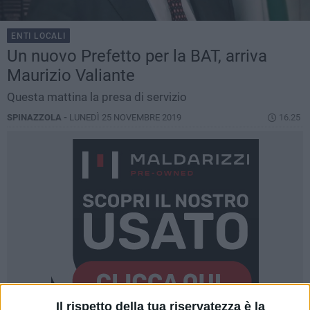
ENTI LOCALI
Un nuovo Prefetto per la BAT, arriva
Maurizio Valiante
Questa mattina la presa di servizio
SPINAZZOLA -
LUNEDÌ 25 NOVEMBRE 2019
16.25
Il rispetto della tua riservatezza è la