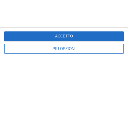
SPINAZZOLA - 1 FEBBRAIO 2020
Il ruolo educativo nella società in un
laboratorio dell'A.Ge. di Spinazzola
ACCETTO
Precedente
1
2
3
4
Successiva
PIÙ OPZIONI