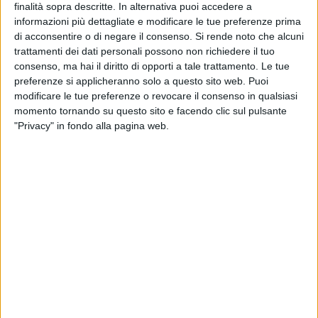
SPINAZZOLA - 21 SETTEMBRE 2020
finalità sopra descritte. In alternativa puoi accedere a
CSV San Nicola, sportello operativo per
informazioni più dettagliate e modificare le tue preferenze prima
accogliere i volontari
di acconsentire o di negare il consenso.
Si rende noto che alcuni
trattamenti dei dati personali possono non richiedere il tuo
consenso, ma hai il diritto di opporti a tale trattamento. Le tue
SPINAZZOLA - 14 SETTEMBRE 2020
Azione Cattolica Puglia, lettera aperta in
preferenze si applicheranno solo a questo sito web. Puoi
occasione delle consultazioni elettorali del 20 e
modificare le tue preferenze o revocare il consenso in qualsiasi
21 settembre
momento tornando su questo sito e facendo clic sul pulsante
"Privacy" in fondo alla pagina web.
SPINAZZOLA - 4 SETTEMBRE 2020
Scuola, Cgil Bat: «Riorganizzare gli spazi per
partire in sicurezza»
SPINAZZOLA - 2 AGOSTO 2020
L’associazione Spinazzolesi nel mondo dona
51 compassi agli alunni delle 5 elementari
SPINAZZOLA - 27 LUGLIO 2020
Unpli Puglia, riconfermato il presidente Rocco
Lauciello