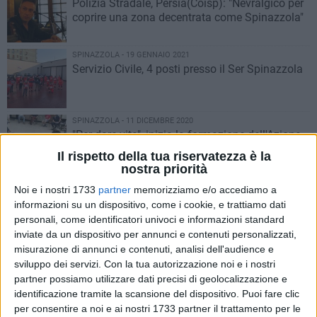
Polizia Stradale, Persia(Coisp): "Nevralgico per
coprire una zona decentrata come Spinazzola"
SPINAZZOLA - 19 GENNAIO 2021
Servizio Civile, 4 posti presso il Ser Spinazzola
SPINAZZOLA - 11 DICEMBRE 2020
"Per dare vita", inizia la formazione dell'Azione
Cattolica giovani
Il rispetto della tua riservatezza è la
nostra priorità
SPINAZZOLA - 13 OTTOBRE 2020
Noi e i nostri 1733
partner
memorizziamo e/o accediamo a
"La relazione d'aiuto", corso di formazione per
informazioni su un dispositivo, come i cookie, e trattiamo dati
volontari
personali, come identificatori univoci e informazioni standard
inviate da un dispositivo per annunci e contenuti personalizzati,
misurazione di annunci e contenuti, analisi dell'audience e
SPINAZZOLA - 3 OTTOBRE 2020
sviluppo dei servizi.
Con la tua autorizzazione noi e i nostri
Immagina il Volontariato, il CSV San Nicola
partner possiamo utilizzare dati precisi di geolocalizzazione e
chiama a raccolta i giovani creativi
identificazione tramite la scansione del dispositivo. Puoi fare clic
per consentire a noi e ai nostri 1733 partner il trattamento per le