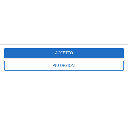
spettacolo per l’estate
MARTEDÌ 21 LUGLIO
Centro raccolta rifiuti a Spinazzola: i nuovi orari estivi
ACCETTO
PIÙ OPZIONI