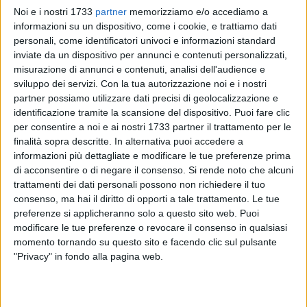
Prima cicloturistica tra cardoncelli e natura a
Noi e i nostri 1733
partner
memorizziamo e/o accediamo a
Spinazzola
informazioni su un dispositivo, come i cookie, e trattiamo dati
personali, come identificatori univoci e informazioni standard
SPINAZZOLA - 16 AGOSTO 2015
inviate da un dispositivo per annunci e contenuti personalizzati,
Vacanze, la Puglia è la meta preferita dagli
misurazione di annunci e contenuti, analisi dell'audience e
italiani
sviluppo dei servizi.
Con la tua autorizzazione noi e i nostri
partner possiamo utilizzare dati precisi di geolocalizzazione e
identificazione tramite la scansione del dispositivo. Puoi fare clic
SPINAZZOLA - 5 APRILE 2015
per consentire a noi e ai nostri 1733 partner il trattamento per le
Tempo incerto? Pasquetta nei musei
finalità sopra descritte. In alternativa puoi accedere a
informazioni più dettagliate e modificare le tue preferenze prima
di acconsentire o di negare il consenso.
Si rende noto che alcuni
trattamenti dei dati personali possono non richiedere il tuo
Precedente
1
2
3
4
5
consenso, ma hai il diritto di opporti a tale trattamento. Le tue
preferenze si applicheranno solo a questo sito web. Puoi
modificare le tue preferenze o revocare il consenso in qualsiasi
momento tornando su questo sito e facendo clic sul pulsante
"Privacy" in fondo alla pagina web.