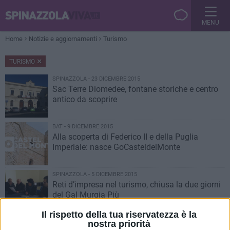
MENU
Home
Notizie e aggiornamenti
Turismo
TURISMO
SPINAZZOLA - 23 DICEMBRE 2015
Sac Terre Diomedee, fontane storiche e centro
antico da scoprire
BAT - 9 DICEMBRE 2015
Alla scoperta di Federico II e della Puglia
Imperiale: nasce GoCasteldelMonte
SPINAZZOLA - 5 DICEMBRE 2015
​Reti d’impresa nel turismo, chiusa la due giorni
del Gal Murgia Più
Il rispetto della tua riservatezza è la
SPINAZZOLA - 23 OTTOBRE 2015
nostra priorità