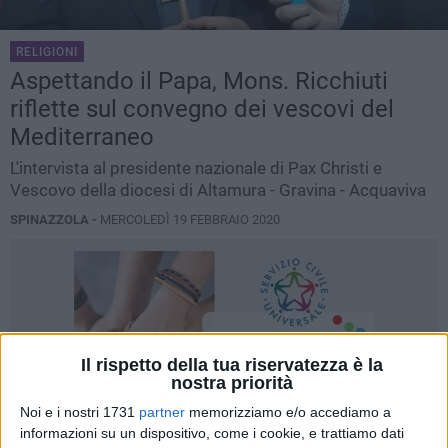
RELIGIONI
Aspettando il Papa, Mons. Ricchiuti
riflette sul convegno dei vescovi del
Mediterraneo
L'intervista al presidente nazionale di Pax Christi e
Vescovo della diocesi di Altamura - Gravina - Acquaviva
SPINAZZOLA -
MERCOLEDÌ 19 FEBBRAIO 2020
Il rispetto della tua riservatezza è la
nostra priorità
Noi e i nostri 1731
partner
memorizziamo e/o accediamo a
informazioni su un dispositivo, come i cookie, e trattiamo dati