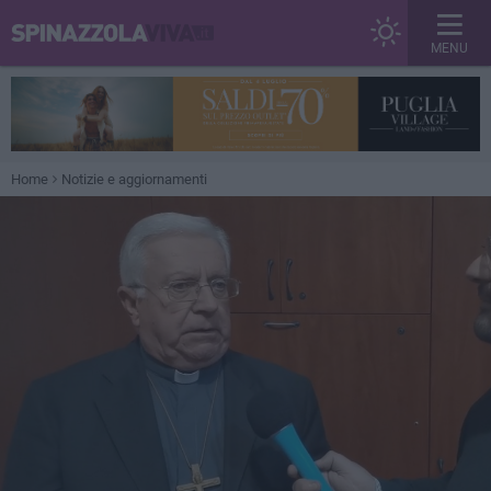
MENU
Home
Notizie e aggiornamenti