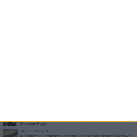
PIÙ LETTI QUESTA SETTIMANA
LUNEDÌ 3 AGOSTO
Il Treno dei Sapori: un viaggio per rilanciare la storica ferrovia
Gioia del Colle – Rocchetta Sant’Antonio
GIOVEDÌ 30 LUGLIO
Aree Interne, a Spinazzola la presentazione della proposta di
legge del Partito Democratico
GIOVEDÌ 23 LUGLIO
Cordoglio della Città di Spinazzola per la scomparsa del dott.
Giuseppe Rago
GIOVEDÌ 30 LUGLIO
A Spinazzola istituzioni e territori uniti per valorizzare la ferrovia