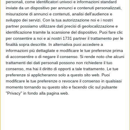
personali, come identificatori univoci e informazioni standard
inviate da un dispositivo per annunci e contenuti personalizzati,
misurazione di annunci e contenuti, analisi dell'audience e
sviluppo dei servizi.
Con la tua autorizzazione noi e i nostri
partner possiamo utilizzare dati precisi di geolocalizzazione e
79
identificazione tramite la scansione del dispositivo. Puoi fare clic
per consentire a noi e ai nostri 1731 partner il trattamento per le
finalità sopra descritte. In alternativa puoi accedere a
Continua il nostro percorso in vista del sinodo dei Vescovi
informazioni più dettagliate e modificare le tue preferenze prima
di acconsentire o di negare il consenso.
Si rende noto che alcuni
del Mediterraneo che, da oggi, prende il via a Bari e
trattamenti dei dati personali possono non richiedere il tuo
culminerà con l'arrivo di Papa Francesco nella giornata del
consenso, ma hai il diritto di opporti a tale trattamento. Le tue
23 febbraio.
preferenze si applicheranno solo a questo sito web. Puoi
modificare le tue preferenze o revocare il consenso in qualsiasi
Sul tema "Mediterraneo, frontiera di pace" abbiamo
momento tornando su questo sito e facendo clic sul pulsante
dialogato con Mons. Giovanni Ricchiuti, arcivescovo della
"Privacy" in fondo alla pagina web.
Diocesi di Altamura - Gravina di Puglia - Acquaviva dell Fonti
e presidente nazionale di Pax Christi.
Una intervista esclusiva, rilasciata ai microfoni di
VivaNetwork, che lascia importanti spunti di riflessione.