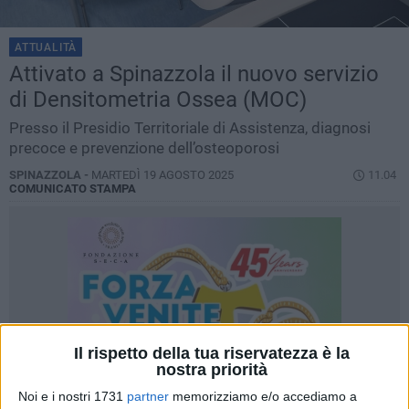
ATTUALITÀ
Attivato a Spinazzola il nuovo servizio
di Densitometria Ossea (MOC)
Presso il Presidio Territoriale di Assistenza, diagnosi
precoce e prevenzione dell’osteoporosi
SPINAZZOLA -
MARTEDÌ 19 AGOSTO 2025
11.04
COMUNICATO STAMPA
Il rispetto della tua riservatezza è la
nostra priorità
Noi e i nostri 1731
partner
memorizziamo e/o accediamo a