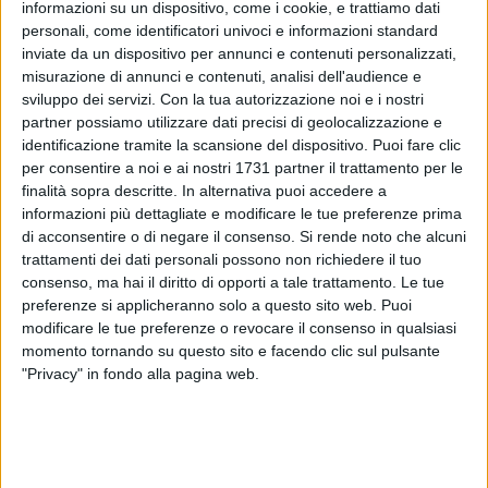
informazioni su un dispositivo, come i cookie, e trattiamo dati
personali, come identificatori univoci e informazioni standard
inviate da un dispositivo per annunci e contenuti personalizzati,
misurazione di annunci e contenuti, analisi dell'audience e
59
sviluppo dei servizi.
Con la tua autorizzazione noi e i nostri
partner possiamo utilizzare dati precisi di geolocalizzazione e
identificazione tramite la scansione del dispositivo. Puoi fare clic
per consentire a noi e ai nostri 1731 partner il trattamento per le
Dal mese di giugno, presso il Presidio Territoriale di
finalità sopra descritte. In alternativa puoi accedere a
Assistenza di Spinazzola - diretto dalla dott.ssa Domenica
informazioni più dettagliate e modificare le tue preferenze prima
Montanaro - è stato avviato il nuovo servizio di
di acconsentire o di negare il consenso.
Si rende noto che alcuni
Densitometria Ossea (MOC), finalizzato alla diagnosi di
trattamenti dei dati personali possono non richiedere il tuo
osteoporosi, una malattia che in generale è sotto-
consenso, ma hai il diritto di opporti a tale trattamento. Le tue
diagnosticata e sottotrattata.
preferenze si applicheranno solo a questo sito web. Puoi
modificare le tue preferenze o revocare il consenso in qualsiasi
momento tornando su questo sito e facendo clic sul pulsante
Con l'aumentare dell'età si eleva, infatti, in modo
"Privacy" in fondo alla pagina web.
significativo il rischio di osteoporosi e di conseguenti fratture
da fragilità. Risulta importante individuare precocemente i
soggetti a rischio di osteoporosi e prevenire le fratture
attraverso trattamenti farmacologici e interventi di stili di