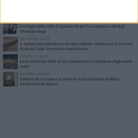
GIOVEDÌ 30 LUGLIO
Aree Interne, a Spinazzola la presentazione della proposta di
legge del Partito Democratico
GIOVEDÌ 23 LUGLIO
Cordoglio della Città di Spinazzola per la scomparsa del dott.
Giuseppe Rago
GIOVEDÌ 30 LUGLIO
A Spinazzola istituzioni e territori uniti per valorizzare la ferrovia
Gioia del Colle–Rocchetta Sant'Antonio
GIOVEDÌ 2 LUGLIO
Ferie artistiche 2026: al via a Spinazzola il cartellone degli eventi
estivi
MARTEDÌ 9 GIUGNO
Spinazzola si prepara a vivere la festa patronale di Maria
Santissima del Bosco