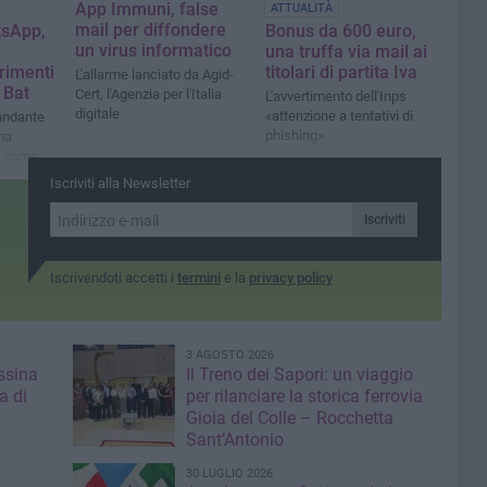
App Immuni, false
ATTUALITÀ
mail per diffondere
tsApp,
Bonus da 600 euro,
un virus informatico
una truffa via mail ai
arimenti
titolari di partita Iva
L'allarme lanciato da Agid-
 Bat
Cert, l'Agenzia per l'Italia
L'avvertimento dell'Inps
digitale
«attenzione a tentativi di
mandante
phishing»
ma
e come
te al
Iscriviti alla Newsletter
lvare un
à"
Iscriviti
Iscrivendoti accetti i
termini
e la
privacy policy
3 AGOSTO 2026
ssina
Il Treno dei Sapori: un viaggio
a di
per rilanciare la storica ferrovia
Gioia del Colle – Rocchetta
Sant’Antonio
30 LUGLIO 2026