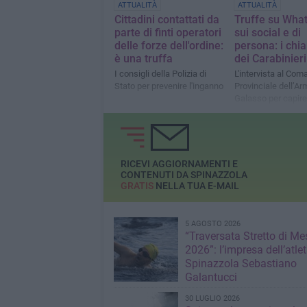
ATTUALITÀ
ATTUALITÀ
Cittadini contattati da
Truffe su Wha
parte di finti operatori
sui social e di
delle forze dell'ordine:
persona: i chi
è una truffa
dei Carabinieri
I consigli della Polizia di
L'intervista al Co
Stato per prevenire l'inganno
Provinciale dell’Ar
Galasso per capir
comportarsi di fron
messaggio "per sa
parente in difficolt
RICEVI AGGIORNAMENTI E
CONTENUTI DA SPINAZZOLA
GRATIS
NELLA TUA E-MAIL
5 AGOSTO 2026
“Traversata Stretto di Me
2026”: l’impresa dell’atlet
Spinazzola Sebastiano
Galantucci
30 LUGLIO 2026