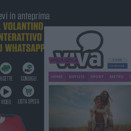
3.050
FANPAGE
HOME
NOTIZIE
SPORT
METEO