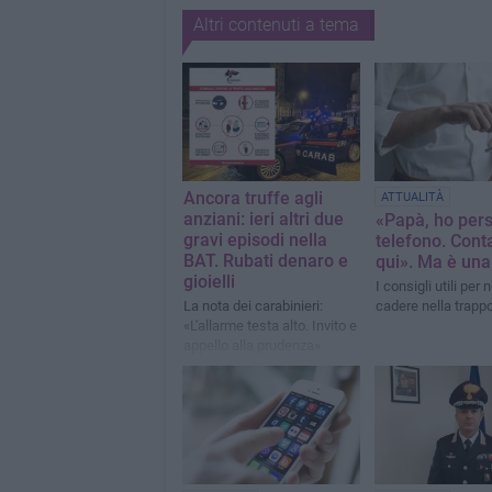
Altri contenuti a tema
Ancora truffe agli
ATTUALITÀ
anziani: ieri altri due
«Papà, ho pers
gravi episodi nella
telefono. Cont
BAT. Rubati denaro e
qui». Ma è una
gioielli
I consigli utili per 
La nota dei carabinieri:
cadere nella trapp
«L'allarme testa alto. Invito e
appello alla prudenza»