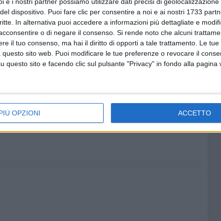
i e i nostri partner possiamo utilizzare dati precisi di geolocalizzazione 
i denaro) presso intermediari finanziari, in relazione a
del dispositivo. Puoi fare clic per consentire a noi e ai nostri 1733 partn
enti.
critte. In alternativa puoi accedere a informazioni più dettagliate e modif
ltano aver immesso nei cassetti fiscali di società
acconsentire o di negare il consenso.
Si rende noto che alcuni trattamen
di quelle precedenti, crediti fiscali falsi generati da
e il tuo consenso, ma hai il diritto di opporti a tale trattamento. Le tue
issione di lavori di ristrutturazione presso immobili di
 questo sito web. Puoi modificare le tue preferenze o revocare il conse
questo sito e facendo clic sul pulsante "Privacy" in fondo alla pagina
nanzi agli investigatori l'esistenza delle opere edilizie.
urgenza nel corso delle investigazioni, con decreti della
o riguardato crediti d'imposta fittizi, creati prima
 (c.d. "Decreto Antifrode").
amento con altre Procure della Repubblica, atteso il
PIÙ OPZIONI
ACCETTO
e sopra descritte.