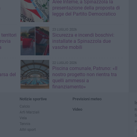
Aree Interne, a Spinazzola la
a
presentazione della proposta di
legge del Partito Democratico
23 LUGLIO 2026
territori
Sicurezza e incendi boschivi:
rrovia
installate a Spinazzola due
a
vasche mobili
22 LUGLIO 2026
Piscina comunale, Patruno: «Il
rsa del
nostro progetto non rientra tra
quelli ammessi a
finanziamento»
Notizie sportive
Previsioni meteo
I
Calcio
Video
R
Arti Marziali
S
Vela
a
Tennis
Altri sport