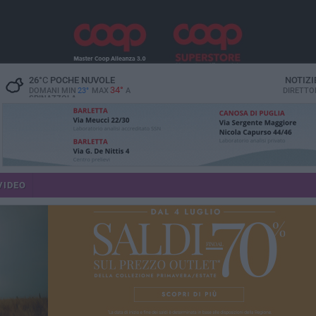
26
°C
POCHE NUVOLE
NOTIZI
34°
DOMANI MIN
23°
MAX
A
DIRETTO
SPINAZZOLA
VIDEO