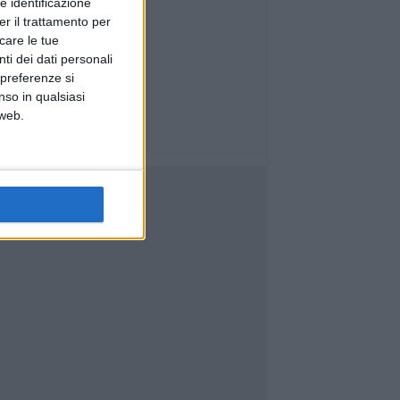
e identificazione
er il trattamento per
icare le tue
ti dei dati personali
 preferenze si
nso in qualsiasi
 web.