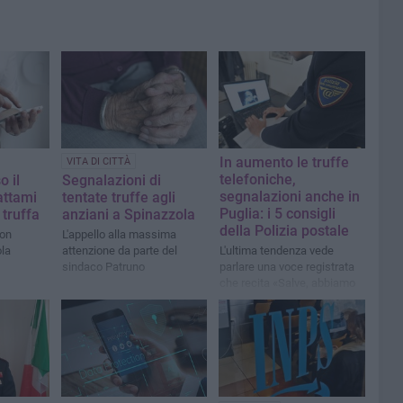
In aumento le truffe
VITA DI CITTÀ
telefoniche,
o il
Segnalazioni di
segnalazioni anche in
attami
tentate truffe agli
Puglia: i 5 consigli
 truffa
anziani a Spinazzola
della Polizia postale
non
L'appello alla massima
ola
attenzione da parte del
L'ultima tendenza vede
sindaco Patruno
parlare una voce registrata
che recita «Salve, abbiamo
ricevuto il tuo curriculum»