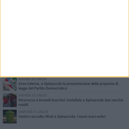
PIÙ LETTI QUESTA SETTIMANA
LUNEDÌ 3 AGOSTO
Il Treno dei Sapori: un viaggio per rilanciare la storica ferrovia
Gioia del Colle – Rocchetta Sant’Antonio
GIOVEDÌ 2 LUGLIO
Ferie artistiche 2026: al via a Spinazzola il cartellone degli eventi
estivi
GIOVEDÌ 23 LUGLIO
Cordoglio della Città di Spinazzola per la scomparsa del dott.
Giuseppe Rago
GIOVEDÌ 30 LUGLIO
Aree Interne, a Spinazzola la presentazione della proposta di
legge del Partito Democratico
GIOVEDÌ 23 LUGLIO
Sicurezza e incendi boschivi: installate a Spinazzola due vasche
mobili
MARTEDÌ 21 LUGLIO
Centro raccolta rifiuti a Spinazzola: i nuovi orari estivi