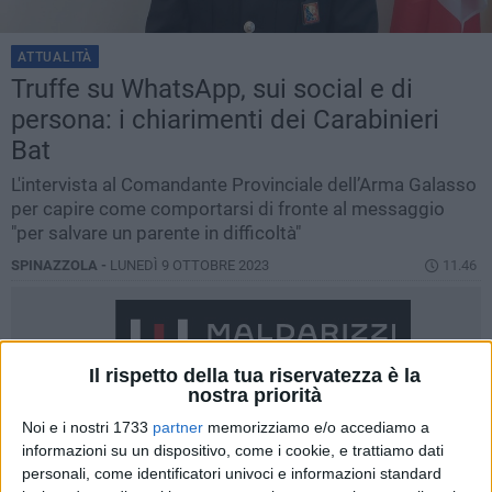
ATTUALITÀ
Truffe su WhatsApp, sui social e di
persona: i chiarimenti dei Carabinieri
Bat
L'intervista al Comandante Provinciale dell’Arma Galasso
per capire come comportarsi di fronte al messaggio
"per salvare un parente in difficoltà"
SPINAZZOLA -
LUNEDÌ 9 OTTOBRE 2023
11.46
Il rispetto della tua riservatezza è la
nostra priorità
Noi e i nostri 1733
partner
memorizziamo e/o accediamo a
informazioni su un dispositivo, come i cookie, e trattiamo dati
personali, come identificatori univoci e informazioni standard