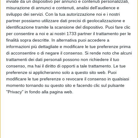
inviate da un dispositivo per annunci e contenuti personalizzati,
misurazione di annunci e contenuti, analisi dell'audience e
sviluppo dei servizi.
Con la tua autorizzazione noi e i nostri
partner possiamo utilizzare dati precisi di geolocalizzazione e
identificazione tramite la scansione del dispositivo. Puoi fare clic
per consentire a noi e ai nostri 1733 partner il trattamento per le
3
finalità sopra descritte. In alternativa puoi accedere a
informazioni più dettagliate e modificare le tue preferenze prima
di acconsentire o di negare il consenso.
Si rende noto che alcuni
trattamenti dei dati personali possono non richiedere il tuo
Si moltiplicano le segnalazioni, in tutta la
Bat
, di truffe
consenso, ma hai il diritto di opporti a tale trattamento. Le tue
perpetrate attraverso gli smartphone. L'ultima frontiera è il
preferenze si applicheranno solo a questo sito web. Puoi
messaggio WhatsApp
da un numero sconosciuto in cui una
modificare le tue preferenze o revocare il consenso in qualsiasi
persona di fiducia (un figlio, un nipote, un amico, un collega)
momento tornando su questo sito e facendo clic sul pulsante
invita a salvare quel numero e a mettervisi in contatto. Esche
"Privacy" in fondo alla pagina web.
costruite ad arte, soprattutto perché a volte le "finestre" che
appaiono sulle notifiche dei telefoni si presentano
mascherate da loghi familiari e conosciuti perfettamente
riprodotti, come ad esempio nel caso di Google, Lidl o Poste
Italiane.