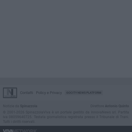
Contatti
Policy e Privacy
GOCITY NEWS PLATFORM
Notizie da
Spinazzola
Direttore
Antonio Quinto
© 2001-2026 SpinazzolaViva è un portale gestito da InnovaNews srl. Partita
iva 08059640725. Testata giornalistica registrata presso il Tribunale di Trani.
Tutti i diritti riservati.