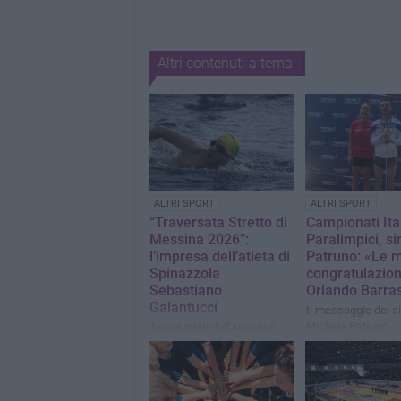
Altri contenuti a tema
ALTRI SPORT
ALTRI SPORT
“Traversata Stretto di
Campionati Ita
Messina 2026”:
Paralimpici, s
l’impresa dell’atleta di
Patruno: «Le 
Spinazzola
congratulazion
Sebastiano
Orlando Barra
Galantucci
Il messaggio del s
Michele Patruno
Alcuni atleti dell’Aquarius
Piscina di Canosa hanno
nuotato da Messina fino alla
Calabria