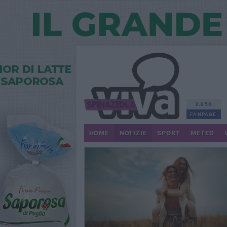
3.050
FANPAGE
HOME
NOTIZIE
SPORT
METEO