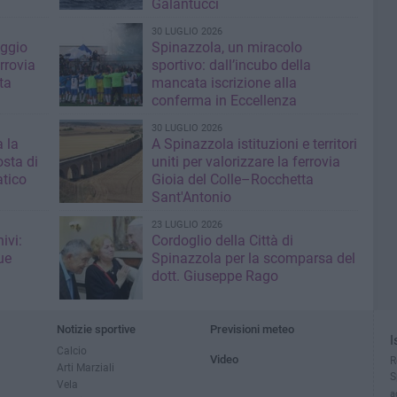
Galantucci
30 LUGLIO 2026
aggio
Spinazzola, un miracolo
errovia
sportivo: dall’incubo della
ta
mancata iscrizione alla
conferma in Eccellenza
30 LUGLIO 2026
 la
A Spinazzola istituzioni e territori
sta di
uniti per valorizzare la ferrovia
atico
Gioia del Colle–Rocchetta
Sant'Antonio
23 LUGLIO 2026
ivi:
Cordoglio della Città di
ue
Spinazzola per la scomparsa del
dott. Giuseppe Rago
Notizie sportive
Previsioni meteo
I
Calcio
Video
R
Arti Marziali
S
Vela
a