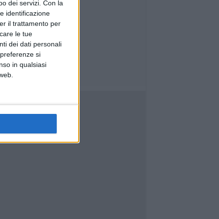
o dei servizi.
Con la
e identificazione
er il trattamento per
icare le tue
ti dei dati personali
 preferenze si
nso in qualsiasi
 web.