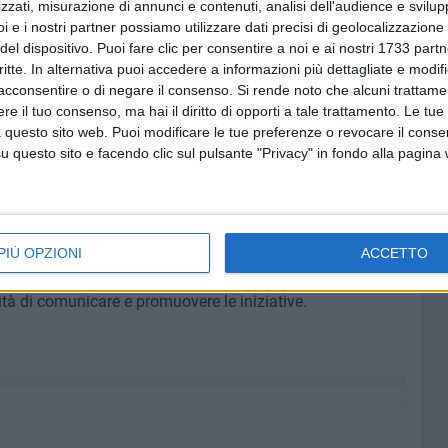
zzati, misurazione di annunci e contenuti, analisi dell'audience e svilupp
i e i nostri partner possiamo utilizzare dati precisi di geolocalizzazione 
re su uno sport accessibile, diffuso e radicato nei
del dispositivo. Puoi fare clic per consentire a noi e ai nostri 1733 partn
he ha portato la Puglia ad essere proclamata Regione
critte. In alternativa puoi accedere a informazioni più dettagliate e modif
icepresidente della Regione Puglia e assessore allo Sport
acconsentire o di negare il consenso.
Si rende noto che alcuni trattamen
re i progetti delle associazioni, dei comuni e degli enti
e il tuo consenso, ma hai il diritto di opporti a tale trattamento. Le tue
 virtuoso che promuove il benessere delle comunità e
 questo sito web. Puoi modificare le tue preferenze o revocare il conse
questo sito e facendo clic sul pulsante "Privacy" in fondo alla pagina
era sul campo, spesso in modo volontario, per generare
tributo massimo di 5 mila euro, mentre per i campi estivi è
Saranno valutati sulla base di criteri che premiano la
PIÙ OPZIONI
ACCETTO
enti scolastici e sociali, la sostenibilità ambientale, la
cità di comunicare e promuovere le iniziative.