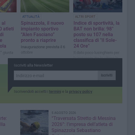
successi»
ATTUALITÀ
ALTRI SPORT
 al
Spinazzola, il nuovo
Indice di sportività, la
 atleti
impianto sportivo
BAT non brilla: 98°
di
“Alen Fasciano”
posto su 107 nella
te
pronto a riaprire
classifica di "Il Sole-
ola
24 Ore"
Inaugurazione prevista il 6
ottobre
” giunta
Il dato poco lusinghiero per
la provincia, tra le ultime in
Italia
Iscriviti alla Newsletter
Iscriviti
Iscrivendoti accetti i
termini
e la
privacy policy
5 AGOSTO 2026
rte:
“Traversata Stretto di Messina
lla
2026”: l’impresa dell’atleta di
Spinazzola Sebastiano