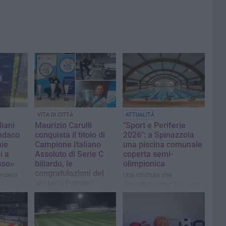
VITA DI CITTÀ
ATTUALITÀ
liani
Maurizio Carulli
"Sport e Periferie
indaco
conquista il titolo di
2026": a Spinazzola
mie
Campione Italiano
una piscina comunale
i a
Assoluto di Serie C
coperta semi-
sso»
biliardo, le
olimpionica
congratulazioni del
indaco
Una struttura che
sindaco Patruno
Spinazzola aspetta da tanti
anni e che finalmente si
«Spinazzola festeggia con
potrà realizzare
te questo importante
traguardo e ti augura che sia
solo il primo di tanti altri