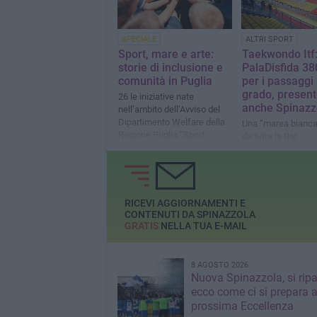
SPECIALE
ALTRI SPORT
Sport, mare e arte:
Taekwondo Itf:
storie di inclusione e
PalaDisfida 380
comunità in Puglia
per i passaggi 
grado, presen
26 le iniziative nate
anche Spinazz
nell’ambito dell’Avviso del
Dipartimento Welfare della
Una “marea bianca
Regione Puglia “Sport
da tutta la Bat
Inclusivo – Interventi di
contrasto della povertà
educativa mediante la
promozione dello sport”
RICEVI AGGIORNAMENTI E
CONTENUTI DA SPINAZZOLA
GRATIS
NELLA TUA E-MAIL
8 AGOSTO 2026
Nuova Spinazzola, si ripa
ecco come ci si prepara a
prossima Eccellenza