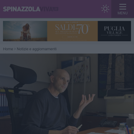
MENU
Home
Notizie e aggiornamenti