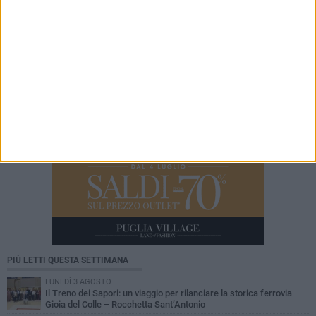
22 LUGLIO 2026
Piscina comunale, Patruno: «Il nostro progetto
non rientra tra quelli ammessi a
finanziamento»
PIÙ LETTI QUESTA SETTIMANA
LUNEDÌ 3 AGOSTO
Il Treno dei Sapori: un viaggio per rilanciare la storica ferrovia
Gioia del Colle – Rocchetta Sant’Antonio