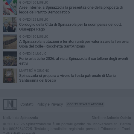
GIOVEDÌ 30 LUGLIO
Aree Interne, a Spinazzola la presentazione della proposta di
legge del Partito Democratico
GIOVEDÌ 23 LUGLIO
Cordoglio della Città di Spinazzola per la scomparsa del dott.
Giuseppe Rago
GIOVEDÌ 30 LUGLIO
A Spinazzola istituzioni e territori uniti per valorizzare la ferrovia
Gioia del Colle–Rocchetta Sant'Antonio
GIOVEDÌ 2 LUGLIO
Ferie artistiche 2026: al via a Spinazzola il cartellone degli eventi
estivi
MARTEDÌ 9 GIUGNO
Spinazzola si prepara a vivere la festa patronale di Maria
Santissima del Bosco
Contatti
Policy e Privacy
GOCITY NEWS PLATFORM
Notizie da
Spinazzola
Direttore
Antonio Quinto
© 2001-2026 SpinazzolaViva è un portale gestito da InnovaNews srl. Partita
iva 08059640725. Testata giornalistica registrata presso il Tribunale di Trani.
Tutti i diritti riservati.