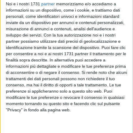
Noi e i nostri 1731
partner
memorizziamo e/o accediamo a
informazioni su un dispositivo, come i cookie, e trattiamo dati
personali, come identificatori univoci e informazioni standard
inviate da un dispositivo per annunci e contenuti personalizzati,
1
misurazione di annunci e contenuti, analisi dell'audience e
sviluppo dei servizi.
Con la tua autorizzazione noi e i nostri
Per il candidato al Consiglio Regionale della Puglia con
partner possiamo utilizzare dati precisi di geolocalizzazione e
Fratelli d'Italia, non c'è stata alcuna attenzione politica nei
identificazione tramite la scansione del dispositivo. Puoi fare clic
confronti di Margherita di Savoia, San Ferdinando e
per consentire a noi e ai nostri 1731 partner il trattamento per le
Trinitapoli.
finalità sopra descritte. In alternativa puoi accedere a
informazioni più dettagliate e modificare le tue preferenze prima
Da quando ha mosso i primi passi, la campagna elettorale di
di acconsentire o di negare il consenso.
Si rende noto che alcuni
Flavio Civita, candidato al Consiglio Regionale della Puglia
trattamenti dei dati personali possono non richiedere il tuo
consenso, ma hai il diritto di opporti a tale trattamento. Le tue
con Fratelli d'Italia, ha puntato sulla centralità della Bat.
preferenze si applicheranno solo a questo sito web. Puoi
Obiettivo del commercialista andriese è, infatti, restituire
modificare le tue preferenze o revocare il consenso in qualsiasi
dignità senza campanilismi a tutta la Sesta provincia. Un
momento tornando su questo sito e facendo clic sul pulsante
territorio complesso e dalle diverse anime, come emerge
"Privacy" in fondo alla pagina web.
dagli incontri che sta conducendo e dall'ascolto dei cittadini.
«È l'Ofanto lo spartiacque della zona - sostiene Civita -