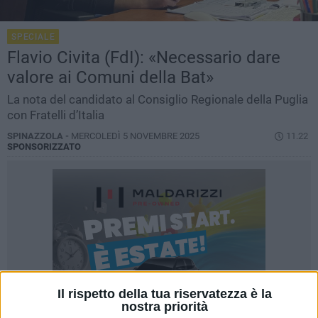
SPECIALE
Flavio Civita (FdI): «Necessario dare
valore ai Comuni della Bat»
La nota del candidato al Consiglio Regionale della Puglia
con Fratelli d’Italia
SPINAZZOLA -
MERCOLEDÌ 5 NOVEMBRE 2025
11.22
SPONSORIZZATO
Il rispetto della tua riservatezza è la
nostra priorità