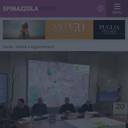
MENU
Home
Notizie e aggiornamenti