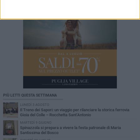
PIÙ LETTI QUESTA SETTIMANA
LUNEDÌ 3 AGOSTO
Il Treno dei Sapori: un viaggio per rilanciare la storica ferrovia
Gioia del Colle – Rocchetta Sant’Antonio
MARTEDÌ 9 GIUGNO
Spinazzola si prepara a vivere la festa patronale di Maria
Santissima del Bosco