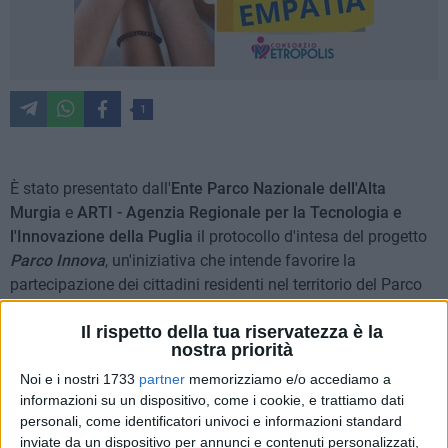
1
È stato presentato dall'
Ente Parco Nazionale dell'Alta
Murgia
e
ARTI - Agenzia Regionale per la Tecnologia e
l'Innovazione della Puglia
il protocollo d'intesa del progetto
Parco Innova
, un'iniziativa che intende favorire la
partecipazione dei cittadini residenti nel territorio del Parco
per tutelare, valorizzare e promuovere risorse naturali,
Il rispetto della tua riservatezza è la
paesaggistiche, socioeconomiche e culturali dell'area,
nostra priorità
attraverso il finanziamento di progetti innovativi ideati e
realizzati da organizzazioni (profit e no-profit) operanti nel
Noi e i nostri 1733
partner
memorizziamo e/o accediamo a
informazioni su un dispositivo, come i cookie, e trattiamo dati
territorio.
personali, come identificatori univoci e informazioni standard
inviate da un dispositivo per annunci e contenuti personalizzati,