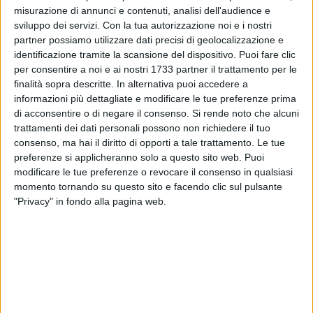
Nello specifico, i due enti collaborano nella progettazione e
misurazione di annunci e contenuti, analisi dell'audience e
organizzazione dell'iniziativa con un duplice obiettivo:
sviluppo dei servizi.
Con la tua autorizzazione noi e i nostri
valorizzare idee, saperi, energie e relazioni delle
partner possiamo utilizzare dati precisi di geolocalizzazione e
organizzazioni che operano nel territorio del Parco Nazionale
identificazione tramite la scansione del dispositivo. Puoi fare clic
dell'Alta Murgia come risorsa per lo sviluppo del Parco
per consentire a noi e ai nostri 1733 partner il trattamento per le
finalità sopra descritte. In alternativa puoi accedere a
stesso; favorire forme di attivazione dei cittadini, in
informazioni più dettagliate e modificare le tue preferenze prima
particolare dei più giovani e delle loro organizzazioni, nelle
di acconsentire o di negare il consenso.
Si rende noto che alcuni
strategie di tutela e valorizzazione del patrimonio
trattamenti dei dati personali possono non richiedere il tuo
ambientale e culturale del Parco. Nello specifico, Il Parco
consenso, ma hai il diritto di opporti a tale trattamento. Le tue
Nazionale dell'Alta Murgia si è avvalso delle competenze e
preferenze si applicheranno solo a questo sito web. Puoi
dell'esperienza di ARTI, che ha predisposto il percorso e
modificare le tue preferenze o revocare il consenso in qualsiasi
l'Avviso pubblico da adottare per la realizzazione
momento tornando su questo sito e facendo clic sul pulsante
"Privacy" in fondo alla pagina web.
dell'iniziativa.
«Con "Parco Innova" il Parco Nazionale dell'Alta Murgia si
apre a nuove idee e proposte per il suo sviluppo sostenibile
– dichiara il presidente del Parco Francesco Tarantini –. Un
avviso pubblico che mira a innescare un fermento di
innovazione nel territorio murgiano, con un chiaro obiettivo: