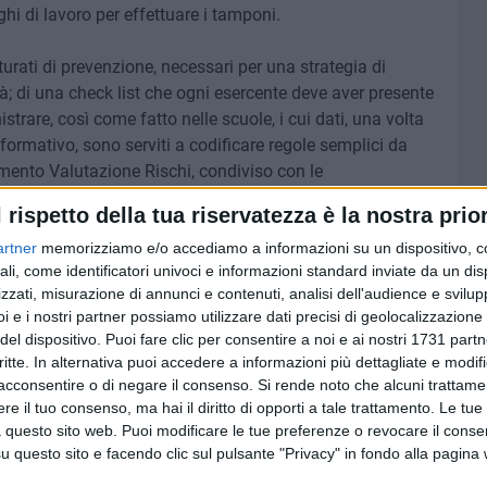
ghi di lavoro per effettuare i tamponi.
utturati di prevenzione, necessari per una strategia di
tà; di una check list che ogni esercente deve aver presente
trare, così come fatto nelle scuole, i cui dati, una volta
formativo, sono serviti a codificare regole semplici da
cumento Valutazione Rischi, condiviso con le
l rispetto della tua riservatezza è la nostra prior
alle Associazioni, a detta del dott. Bellino, due sarebbero
artner
memorizziamo e/o accediamo a informazioni su un dispositivo, c
ali, come identificatori univoci e informazioni standard inviate da un di
 dunque forse meno percorribile, sarebbe di organizzare sul
zzati, misurazione di annunci e contenuti, analisi dell'audience e svilupp
n un numero di dipendenti elevato, l'effettuazione dei
i e i nostri partner possiamo utilizzare dati precisi di geolocalizzazione 
di dipendenti delle microimprese di cui si sta parlando,
del dispositivo. Puoi fare clic per consentire a noi e ai nostri 1731 partn
, sicuramente più fattibile, ma più costosa, sarebbe quella
critte. In alternativa puoi accedere a informazioni più dettagliate e modif
iendale; chiaramente il punto critico è che dovrebbero
acconsentire o di negare il consenso.
Si rende noto che alcuni trattamen
e il tuo consenso, ma hai il diritto di opporti a tale trattamento. Le tue
 questo sito web. Puoi modificare le tue preferenze o revocare il conse
questo sito e facendo clic sul pulsante "Privacy" in fondo alla pagina
ida anche quelle, attualmente poco e male utilizzate, come
zione degli ingressi; l'areazione dei locali ed i parametri