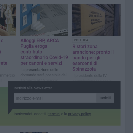
 e
Alloggi ERP, ARCA
POLITICA
Puglia eroga
Ristori zona
i
contributo
arancione: pronto il
straordinario Covid-19
bando per gli
vete
per canoni e servizi
esercenti di
Spinazzola
La presentazione delle
domande sarà possibile dal
commercio
Il presidente della IV
15 marzo al 15 maggio
: il
commissione regionale
he della
Paolicelli annuncia la
Iscriviti alla Newsletter
smo e
misura
ing
Iscriviti
Iscrivendoti accetti i
termini
e la
privacy policy