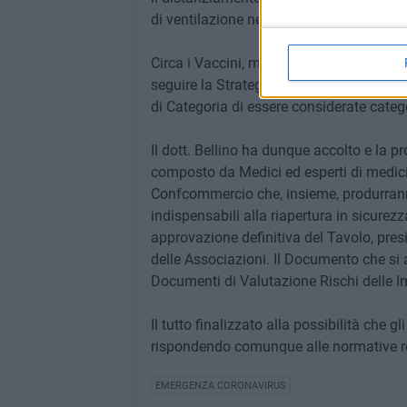
di ventilazione necessari.
Circa i Vaccini, misura prioritaria, fort
seguire la Strategia dettata dal Governo
di Categoria di essere considerate catego
Il dott. Bellino ha dunque accolto e la 
composto da Medici ed esperti di medici
Confcommercio che, insieme, produrran
indispensabili alla riapertura in sicurezz
approvazione definitiva del Tavolo, presie
delle Associazioni. Il Documento che si 
Documenti di Valutazione Rischi delle I
Il tutto finalizzato alla possibilità che g
rispondendo comunque alle normative reg
EMERGENZA CORONAVIRUS