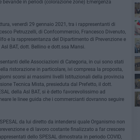
i e bevande in periodi (colorazione zone) Emergenza
Ro
tura, venerdì 29 gennaio 2021, tra i rappresentanti di
cesco Petruzzelli, di Confcommercio, Francesco Divenuto,
Pa
olfo e la rappresentanza del Dipartimento di Prevenzione e
Asl BAT, dott. Bellino e dott.ssa Mansi.
sentanti delle Associazioni di Categoria, in cui sono stati
della ristorazione in particolare, ivi compresa la proposta,
Ro
rni scorsi ai massimi livelli Istituzionali della provincia
ione Tecnica Mista, presieduta dal Prefetto, il dott.
ESAL della Asl BAT, si è detto favorevolissimo ad
ineare le linee guida che i commercianti dovranno seguire
o SPESAL da lui diretto da intendersi quale Organismo non
prevenzione e di lavoro costante finalizzato a far crescere
ei rappresentati dello SPESAL dimostrata in periodo COVID,