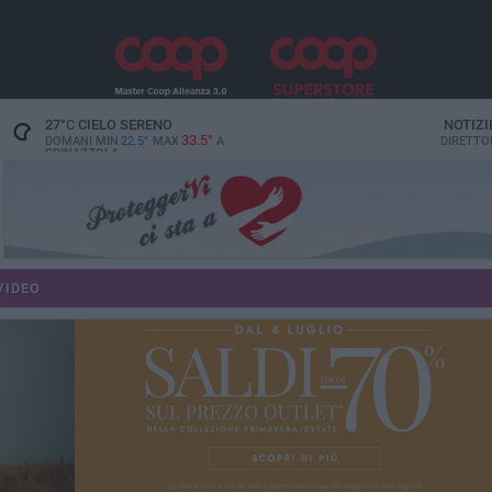
27
°C
CIELO SERENO
NOTIZI
33.5°
DOMANI MIN
22.5°
MAX
A
DIRETTO
SPINAZZOLA
VIDEO