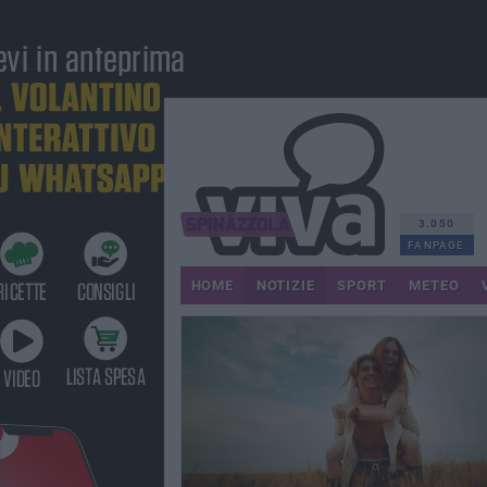
3.050
FANPAGE
HOME
NOTIZIE
SPORT
METEO