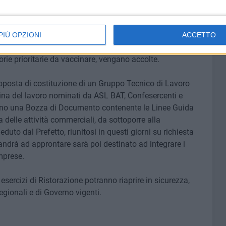
emente richiesta dalla Categoria, è purtroppo necessario
PIÙ OPZIONI
ACCETTO
 nazionale, auspicando che le richieste delle Associazioni
rie prioritarie da vaccinare, vengano accolte.
proposta di costituzione di un Gruppo Tecnico di Lavoro
na del lavoro nominati da ASL BAT, Confesercenti e
no una Bozza di Documento contenente le Linee Guida
a delle attività commerciali, da sottoporre alla
duto dal Prefetto, riunitosi in questi giorni su richiesta
andrà ad approntare sarà poi destinato ad integrare i
mprese.
li esercizi di Ristorazione potranno riaprire in sicurezza,
ionali e di Governo vigenti.