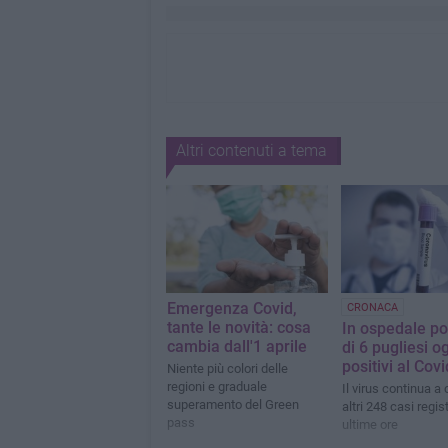
Altri contenuti a tema
Emergenza Covid,
CRONACA
tante le novità: cosa
In ospedale po
cambia dall'1 aprile
di 6 pugliesi o
positivi al Covi
Niente più colori delle
regioni e graduale
Il virus continua a 
superamento del Green
altri 248 casi regist
pass
ultime ore