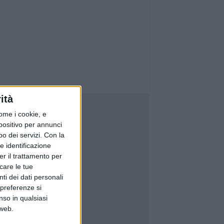
ità
ome i cookie, e
spositivo per annunci
o dei servizi.
Con la
e identificazione
er il trattamento per
icare le tue
ti dei dati personali
 preferenze si
nso in qualsiasi
 web.