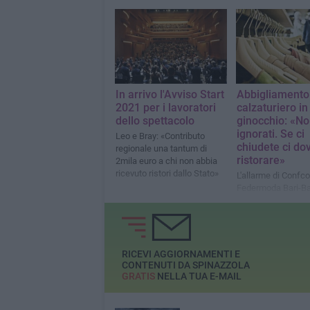
In arrivo l'Avviso Start
Abbigliamento
2021 per i lavoratori
calzaturiero in
dello spettacolo
ginocchio: «No
ignorati. Se ci
Leo e Bray: «Contributo
chiudete ci do
regionale una tantum di
ristorare»
2mila euro a chi non abbia
ricevuto ristori dallo Stato»
L'allarme di Conf
Federmoda Bari-Bat
settore risente anc
mancanza del turi
dello stop al wedd
RICEVI AGGIORNAMENTI E
CONTENUTI DA SPINAZZOLA
GRATIS
NELLA TUA E-MAIL