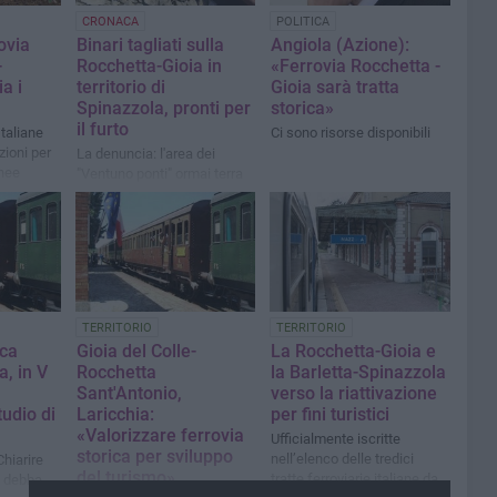
CRONACA
POLITICA
ovia
Binari tagliati sulla
Angiola (Azione):
-
Rocchetta-Gioia in
«Ferrovia Rocchetta -
a i
territorio di
Gioia sarà tratta
Spinazzola, pronti per
storica»
il furto
taliane
Ci sono risorse disponibili
zioni per
La denuncia: l'area dei
inee
"Ventuno ponti" ormai terra
e ad uso
di nessuno
TERRITORIO
TERRITORIO
ica
Gioia del Colle-
La Rocchetta-Gioia e
a, in V
Rocchetta
la Barletta-Spinazzola
Sant'Antonio,
verso la riattivazione
tudio di
Laricchia:
per fini turistici
«Valorizzare ferrovia
Ufficialmente iscritte
storica per sviluppo
nell’elenco delle tredici
hiarire
del turismo»
tratte ferroviarie italiane da
o debba