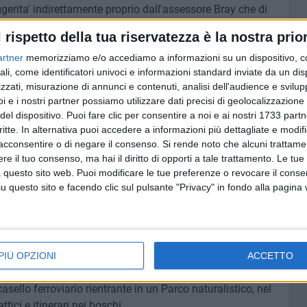
uggerita' indirettamente proprio dall'assessore Bray che di
 Commissione, il proprio parere favorevole alla riapertura
l rispetto della tua riservatezza è la nostra prior
tonio-Gioia del Colle, in disuso da oltre 11 anni, una tratta
pera di Giustino Fortunato. Il restauro della linea è
artner
memorizziamo e/o accediamo a informazioni su un dispositivo, c
ali, come identificatori univoci e informazioni standard inviate da un di
ha spiegato l'Assessore, con un accordo di programma tra
zzati, misurazione di annunci e contenuti, analisi dell'audience e svilupp
rasporti, della Cultura e del Turismo, e per questo è stato
i e i nostri partner possiamo utilizzare dati precisi di geolocalizzazione 
sessore Maurodinoia.
del dispositivo. Puoi fare clic per consentire a noi e ai nostri 1733 partn
critte. In alternativa puoi accedere a informazioni più dettagliate e modif
 Ferroviario di Lecce è diventato da qualche anno un
acconsentire o di negare il consenso.
Si rende noto che alcuni trattamen
n solo per l'esposizione permanente di rotabili storici
e il tuo consenso, ma hai il diritto di opporti a tale trattamento. Le tue
l 'Salento Express' -, ma per l'organizzazione di iniziative
 questo sito web. Puoi modificare le tue preferenze o revocare il conse
questo sito e facendo clic sul pulsante "Privacy" in fondo alla pagina
 numero di adesioni sempre crescente. La tratta Taranto-
 Valle d'Itria, reperibili tra il materiale in disuso delle
ttoposte a manutenzione da parte dell'Associazione Ionico-
e degli scorci incantevoli attraverso Locorotondo,
o, Noicattaro, Capurso, Ceglie Messapica, Cisternino,
PIÙ OPZIONI
ACCETTO
itorio jonico, infine, all'altezza della frazione di San
asello ferroviario rientrante in un Parco naturalistico, nel
tici e itinerari nei boschi.