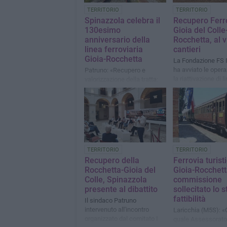
TERRITORIO
TERRITORIO
Spinazzola celebra il
Recupero Ferr
130esimo
Gioia del Colle
anniversario della
Rocchetta, al vi
linea ferroviaria
cantieri
Gioia-Rocchetta
La Fondazione FS I
ha avviato le opera
Patruno: «Recupero e
la riattivazione di l
valorizzazione della tratta:
ferroviarie storich
una sfida per tutto il
turistico
territorio al fine del
miglioramento dell'offerta
turistica»
TERRITORIO
TERRITORIO
Recupero della
Ferrovia turist
Rocchetta-Gioia del
Gioia-Rocchett
Colle, Spinazzola
commissione
presente al dibattito
sollecitato lo s
fattibilità
Il sindaco Patruno
intervenuto all'incontro
Laricchia (M5S): «C
organizzato dal comitato I
quale Assessorat