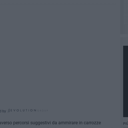
d by
ttraverso percorsi suggestivi da ammirare in carrozze
PI