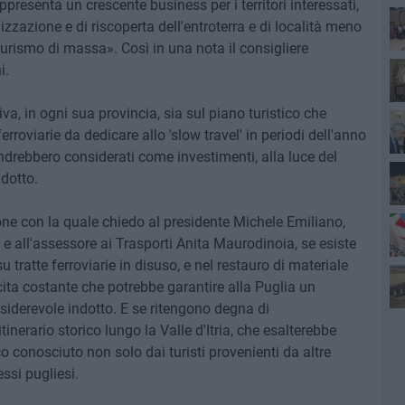
appresenta un crescente business per i territori interessati,
zzazione e di riscoperta dell'entroterra e di località meno
turismo di massa». Così in una nota il consigliere
Ro
i.
va, in ogni sua provincia, sia sul piano turistico che
 ferroviarie da dedicare allo 'slow travel' in periodi dell'anno
 andrebbero considerati come investimenti, alla luce del
dotto.
one con la quale chiedo al presidente Michele Emiliano,
e all'assessore ai Trasporti Anita Maurodinoia, se esiste
su tratte ferroviarie in disuso, e nel restauro di materiale
Pa
scita costante che potrebbe garantire alla Puglia un
siderevole indotto. E se ritengono degna di
Ro
tinerario storico lungo la Valle d'Itria, che esalterebbe
o conosciuto non solo dai turisti provenienti da altre
essi pugliesi.