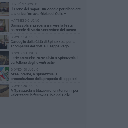
LUNEDÌ 3 AGOSTO
Il Treno dei Sapori: un viaggio per rilanciare
la storica ferrovia Gioia del Colle –
cchetta Sant’Antonio
MARTEDÌ 9 GIUGNO
Spinazzola si prepara a vivere la festa
patronale di Maria Santissima del Bosco
GIOVEDÌ 23 LUGLIO
Cordoglio della Città di Spinazzola per la
scomparsa del dott. Giuseppe Rago
GIOVEDÌ 2 LUGLIO
Ferie artistiche 2026: al via a Spinazzola il
cartellone degli eventi estivi
GIOVEDÌ 30 LUGLIO
Aree Interne, a Spinazzola la
presentazione della proposta di legge del
rtito Democratico
GIOVEDÌ 30 LUGLIO
A Spinazzola istituzioni e territori uniti per
valorizzare la ferrovia Gioia del Colle–
cchetta Sant'Antonio