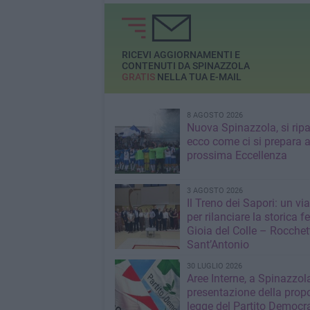
treni di Tozeur
occuparsi della
riattivazione»
RICEVI AGGIORNAMENTI E
CONTENUTI DA SPINAZZOLA
GRATIS
NELLA TUA E-MAIL
8 AGOSTO 2026
Nuova Spinazzola, si ripa
ecco come ci si prepara a
prossima Eccellenza
3 AGOSTO 2026
Il Treno dei Sapori: un vi
per rilanciare la storica f
Gioia del Colle – Rocchet
Sant’Antonio
30 LUGLIO 2026
Aree Interne, a Spinazzola
presentazione della propo
legge del Partito Democr