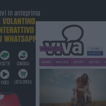
3.050
FANPAGE
HOME
NOTIZIE
SPORT
METEO