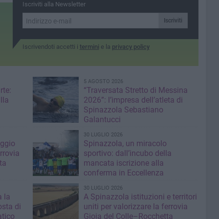
valorizzare del Mibact
Anche Paolo Campo
Iscriviti alla Newsletter
commenta: «Può diventare
importante percorso
Iscriviti
cicloturistico»
Iscrivendoti accetti i
termini
e la
privacy policy
5 AGOSTO 2026
rte:
“Traversata Stretto di Messina
lla
2026”: l’impresa dell’atleta di
Spinazzola Sebastiano
Galantucci
30 LUGLIO 2026
aggio
Spinazzola, un miracolo
errovia
sportivo: dall’incubo della
ta
mancata iscrizione alla
conferma in Eccellenza
30 LUGLIO 2026
 la
A Spinazzola istituzioni e territori
sta di
uniti per valorizzare la ferrovia
atico
Gioia del Colle–Rocchetta