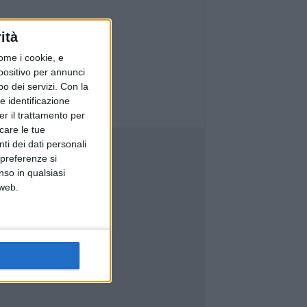
ità
ome i cookie, e
spositivo per annunci
o dei servizi.
Con la
e identificazione
er il trattamento per
icare le tue
ti dei dati personali
 preferenze si
nso in qualsiasi
 web.