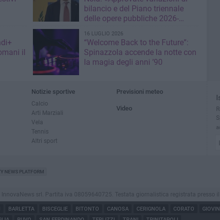
bilancio e del Piano triennale
delle opere pubbliche 2026-
2028»
16 LUGLIO 2026
ndi+
“Welcome Back to the Future”:
omani il
Spinazzola accende la notte con
la magia degli anni ’90
Notizie sportive
Previsioni meteo
I
Calcio
Video
R
Arti Marziali
S
Vela
a
Tennis
Altri sport
TY NEWS PLATFORM
ovaNews srl. Partita iva 08059640725. Testata giornalistica registrata presso il Tribu
I
BARLETTA
BISCEGLIE
BITONTO
CANOSA
CERIGNOLA
CORATO
GIOVI
LIA
RUVO
SAN FERDINANDO
TERLIZZI
TRANI
TRINITAPOLI