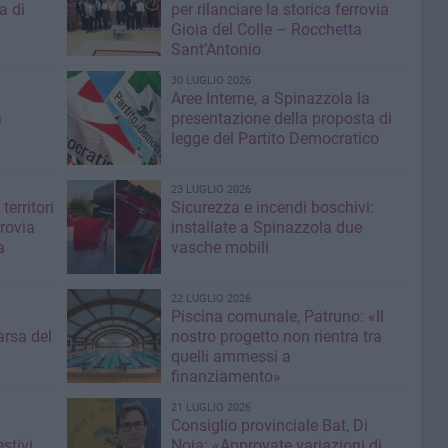
a di
per rilanciare la storica ferrovia
Gioia del Colle – Rocchetta
Sant’Antonio
30 LUGLIO 2026
Aree Interne, a Spinazzola la
a
presentazione della proposta di
legge del Partito Democratico
23 LUGLIO 2026
territori
Sicurezza e incendi boschivi:
rrovia
installate a Spinazzola due
a
vasche mobili
22 LUGLIO 2026
Piscina comunale, Patruno: «Il
rsa del
nostro progetto non rientra tra
quelli ammessi a
finanziamento»
21 LUGLIO 2026
Consiglio provinciale Bat, Di
stivi
Noia: «Approvate variazioni di