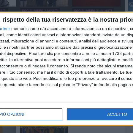
NUTI
SOCIAL VIDEO
2 MINUTI
SOCIAL VIDEO
31 MINUTI
Vasco
Crollo ex ospedale, il sen.
Il Dantedì di Spinazzola:
l rispetto della tua riservatezza è la nostra prior
inazzola
Damiani a Spinazzola:
giovani studenti leggono
«Ora rimuovere le
Dante
artner
memorizziamo e/o accediamo a informazioni su un dispositivo, c
macerie»
ali, come identificatori univoci e informazioni standard inviate da un di
zzati, misurazione di annunci e contenuti, analisi dell'audience e svilupp
i e i nostri partner possiamo utilizzare dati precisi di geolocalizzazione 
del dispositivo. Puoi fare clic per consentire a noi e ai nostri 1733 partn
critte. In alternativa puoi accedere a informazioni più dettagliate e modif
acconsentire o di negare il consenso.
Si rende noto che alcuni trattamen
e il tuo consenso, ma hai il diritto di opporti a tale trattamento. Le tue
 questo sito web. Puoi modificare le tue preferenze o revocare il conse
INUTI
SOCIAL VIDEO
8 MINUTI
SOCIAL VIDEO
2 MINUTI
il video
La danza ancestrale e la
Video Istituzionale
questo sito e facendo clic sul pulsante "Privacy" in fondo alla pagina
tradizione: il percorso di
Mezzina
Fausta Vizzuso tra le vie
di Spinazzola alla ricerca
di sé
PIÙ OPZIONI
ACCETTO