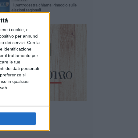
Il Centrodestra chiama Pinuccio sulle
elezioni regionali
ità
ome i cookie, e
spositivo per annunci
o dei servizi.
Con la
e identificazione
er il trattamento per
icare le tue
ti dei dati personali
 preferenze si
nso in qualsiasi
 web.