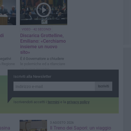
VIDEO - 42 SECONDI
di
Discarica Grottelline,
Emiliano: «Cerchiamo
insieme un nuovo
sito»
negativi
È il Governatore a chiudere
la Regione
le polemiche ed a rilanciare
un nuovo incontro
Iscriviti alla Newsletter
Iscriviti
Iscrivendoti accetti i
termini
e la
privacy policy
3 AGOSTO 2026
ssina
Il Treno dei Sapori: un viaggio