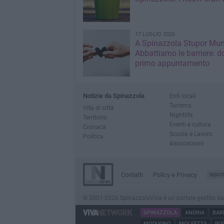
17 LUGLIO 2026
A Spinazzola Stupor Mu
Abbattiamo le barriere: d
primo appuntamento
Notizie da Spinazzola
Enti locali
Turismo
Vita di città
Nightlife
Territorio
Eventi e cultura
Cronaca
Scuola e Lavoro
Politica
Associazioni
Contatti
Policy e Privacy
GOCI
© 2001-2026 SpinazzolaViva è un portale gestito da Inn
SPINAZZOLA
ANDRIA
BAR
MODUGNO
MOLFETTA
PUG