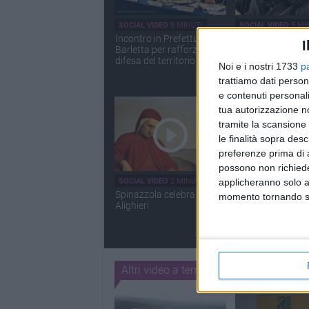
SOCIAL VIDEO
8 MINUTI
SOCIAL VIDEO
5 MI
Incontro in Prefettura a
Ecco il video di 
I
Barletta per rafforzare la
Rossi girato a Sp
difesa del territorio
Noi e i nostri 1733
p
trattiamo dati person
e contenuti personali
tua autorizzazione no
tramite la scansione 
le finalità sopra des
preferenze prima di 
possono non richieder
applicheranno solo a
SOCIAL VIDEO
2 MINUTI
SOCIAL VIDEO
12 M
Spinazzola celebra Dante
Otto Marzo 2021, 
momento tornando su 
Alighieri
del network Viva
Altri video a tema