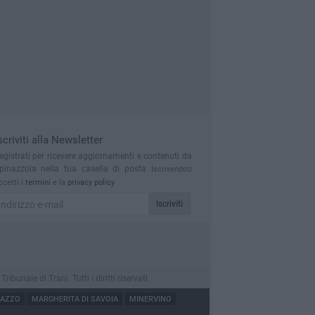
scriviti alla Newsletter
egistrati per ricevere aggiornamenti e contenuti da
pinazzola nella tua casella di posta
Iscrivendoti
ccetti i
termini
e la
privacy policy
Iscriviti
nale di Trani. Tutti i diritti riservati.
NAZZO
MARGHERITA DI SAVOIA
MINERVINO