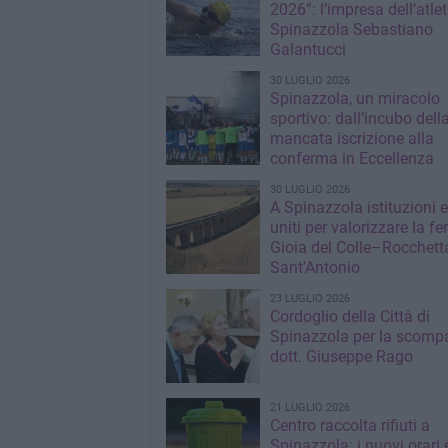
2026”: l’impresa dell’atlet
Spinazzola Sebastiano
Galantucci
30 LUGLIO 2026
Spinazzola, un miracolo
sportivo: dall’incubo dell
mancata iscrizione alla
conferma in Eccellenza
30 LUGLIO 2026
A Spinazzola istituzioni e 
uniti per valorizzare la fe
Gioia del Colle–Rocchett
Sant'Antonio
23 LUGLIO 2026
Cordoglio della Città di
Spinazzola per la scompa
dott. Giuseppe Rago
21 LUGLIO 2026
Centro raccolta rifiuti a
Spinazzola: i nuovi orari e