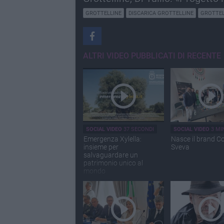
GROTTELLINE
DISCARICA GROTTELLINE
GROTTEL
ALTRI VIDEO PUBBLICATI DI RECENTE
SOCIAL VIDEO
37 SECONDI
SOCIAL VIDEO
3 MI
Emergenza Xylella:
Nasce il brand C
insieme per
Sveva
salvaguardare un
patrimonio unico al
mondo