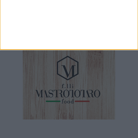
Pinuccio visita il rudere in via Indipendenza ad Andria
1 MINUTO
Il Centrodestra chiama Pinuccio sulle elezioni regionali