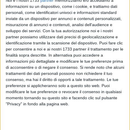
Noi e i nostri 1733
partner
memorizziamo e/o accediamo a
informazioni su un dispositivo, come i cookie, e trattiamo dati
personali, come identificatori univoci e informazioni standard
inviate da un dispositivo per annunci e contenuti personalizzati,
misurazione di annunci e contenuti, analisi dell'audience e
SOCIAL VIDEO
37 SECONDI
SOCIAL VIDEO
3 MINUTI
sviluppo dei servizi.
Con la tua autorizzazione noi e i nostri
Emergenza Xylella: insieme per
Nasce il brand Costa Sveva
partner possiamo utilizzare dati precisi di geolocalizzazione e
salvaguardare un patrimonio
unico al mondo
identificazione tramite la scansione del dispositivo. Puoi fare clic
per consentire a noi e ai nostri 1733 partner il trattamento per le
finalità sopra descritte. In alternativa puoi accedere a
informazioni più dettagliate e modificare le tue preferenze prima
di acconsentire o di negare il consenso.
Si rende noto che alcuni
trattamenti dei dati personali possono non richiedere il tuo
consenso, ma hai il diritto di opporti a tale trattamento. Le tue
preferenze si applicheranno solo a questo sito web. Puoi
SOCIAL VIDEO
8 MINUTI
SOCIAL VIDEO
2 MINUTI
modificare le tue preferenze o revocare il consenso in qualsiasi
Patti per la sicurezza, la firma in
Intervista al procuratore Nitti
momento tornando su questo sito e facendo clic sul pulsante
Prefettura
"Privacy" in fondo alla pagina web.