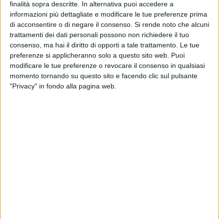
posto
finalità sopra descritte. In alternativa puoi accedere a
informazioni più dettagliate e modificare le tue preferenze prima
di acconsentire o di negare il consenso.
Si rende noto che alcuni
SPINAZZOLA - 14 FEBBRAIO 2015
trattamenti dei dati personali possono non richiedere il tuo
Decadenza sulla provinciale Spinazzola -
consenso, ma hai il diritto di opporti a tale trattamento. Le tue
Minervino
preferenze si applicheranno solo a questo sito web. Puoi
modificare le tue preferenze o revocare il consenso in qualsiasi
SPINAZZOLA - 8 FEBBRAIO 2015
momento tornando su questo sito e facendo clic sul pulsante
Il ritorno del gelo
"Privacy" in fondo alla pagina web.
SPINAZZOLA - 4 FEBBRAIO 2015
The story of my life
SPINAZZOLA - 3 FEBBRAIO 2015
Padre Nicola benedice il neopresidente Sergio
Mattarella
SPINAZZOLA - 30 GENNAIO 2015
Quando il cake design sfida il primato