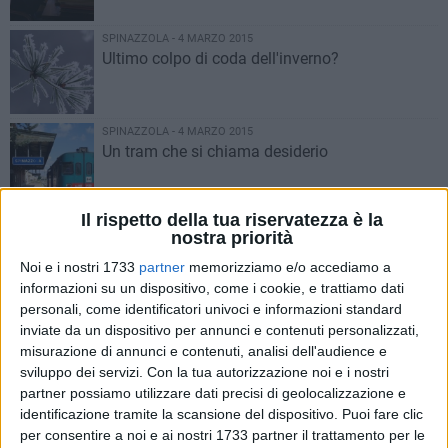
SPINAZZOLA - 4 MARZO 2015
Ultimo colpo di coda dell'inverno?
SPINAZZOLA - 4 MARZO 2015
Un tram che si chiama desiderio
Il rispetto della tua riservatezza è la
SPINAZZOLA - 28 FEBBRAIO 2015
nostra priorità
“La tutela dei diritti del minore nel sistema
penale”
Noi e i nostri 1733
partner
memorizziamo e/o accediamo a
informazioni su un dispositivo, come i cookie, e trattiamo dati
personali, come identificatori univoci e informazioni standard
SPINAZZOLA - 27 FEBBRAIO 2015
inviate da un dispositivo per annunci e contenuti personalizzati,
Rems o non Rems?
misurazione di annunci e contenuti, analisi dell'audience e
sviluppo dei servizi.
Con la tua autorizzazione noi e i nostri
partner possiamo utilizzare dati precisi di geolocalizzazione e
SPINAZZOLA - 25 FEBBRAIO 2015
identificazione tramite la scansione del dispositivo. Puoi fare clic
I luoghi del cuore: Spinazzola e il suo 31°
per consentire a noi e ai nostri 1733 partner il trattamento per le