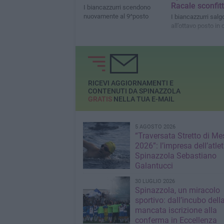
Racale sconfit
I biancazzurri scendono
nuovamente al 9^posto
I biancazzurri salg
all’ottavo posto in 
RICEVI AGGIORNAMENTI E
CONTENUTI DA SPINAZZOLA
GRATIS
NELLA TUA E-MAIL
5 AGOSTO 2026
“Traversata Stretto di Me
2026”: l’impresa dell’atlet
Spinazzola Sebastiano
Galantucci
30 LUGLIO 2026
Spinazzola, un miracolo
sportivo: dall’incubo dell
mancata iscrizione alla
conferma in Eccellenza