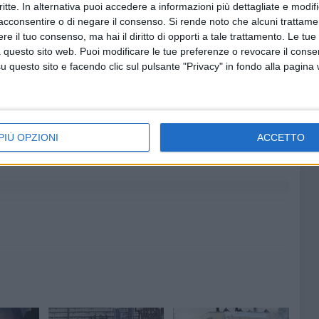
critte. In alternativa puoi accedere a informazioni più dettagliate e modif
it e Bisceglie. Da segnalare i gagliardi pareggi esterni a
acconsentire o di negare il consenso.
Si rende noto che alcuni trattamen
orso weekend è arrivata la batosta interna contro il
e il tuo consenso, ma hai il diritto di opporti a tale trattamento. Le tue
nclusa al meglio, con il successo di domenica contro il
 questo sito web. Puoi modificare le tue preferenze o revocare il conse
questo sito e facendo clic sul pulsante "Privacy" in fondo alla pagina
ma dimostrazione di come nel calcio una piccola realtà
così come un'intera città. Spinazzola, sarà ancora
PIÙ OPZIONI
ACCETTO