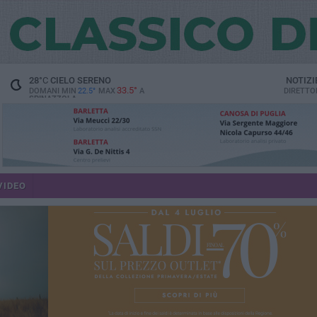
28
°C
CIELO SERENO
NOTIZI
33.5°
DOMANI MIN
22.5°
MAX
A
DIRETTO
SPINAZZOLA
VIDEO