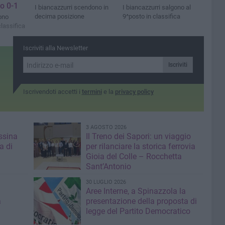
to 0-1
I biancazzurri scendono in
I biancazzurri salgono al
decima posizione
9^posto in classifica
ono
classifica
Iscriviti alla Newsletter
Iscriviti
Iscrivendoti accetti i
termini
e la
privacy policy
3 AGOSTO 2026
ssina
Il Treno dei Sapori: un viaggio
a di
per rilanciare la storica ferrovia
Gioia del Colle – Rocchetta
Sant’Antonio
30 LUGLIO 2026
Aree Interne, a Spinazzola la
a
presentazione della proposta di
legge del Partito Democratico