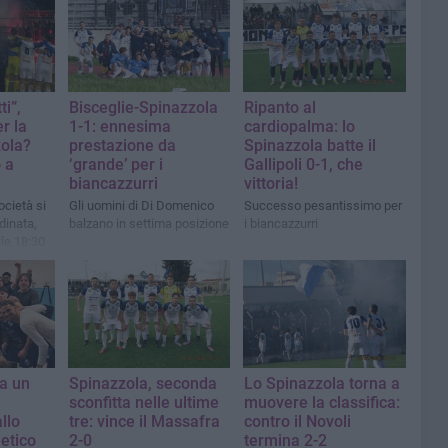
ti”,
Bisceglie-Spinazzola
Ripanto al
r la
1-1: ennesima
cardiopalma: lo
ola?
prestazione da
Spinazzola batte il
 a
‘grande’ per i
Gallipoli 0-1, che
biancazzurri
vittoria!
società si
Gli uomini di Di Domenico
Successo pesantissimo per
dinata,
balzano in settima posizione
i biancazzurri
lle 18:30
a un
Spinazzola, seconda
Lo Spinazzola torna a
sconfitta nelle ultime
muovere la classifica:
llo
tre: vince il Massafra
contro il Novoli
letico
2-0
termina 2-2