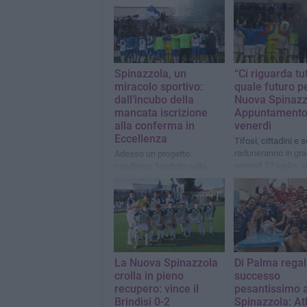
Spinazzola, un
“Ci riguarda tut
miracolo sportivo:
quale futuro pe
dall’incubo della
Nuova Spinazz
mancata iscrizione
Appuntamento
alla conferma in
venerdì
Eccellenza
Tifosi, cittadini e 
raduneranno in gra
Adesso un progetto
venerdì 17 luglio, a
condiviso, fondato sulla
partecipazione, sul senso di
appartenenza e sulla
responsabilità collettiva
La Nuova Spinazzola
Di Palma regal
crolla in pieno
successo
recupero: vince il
pesantissimo a
Brindisi 0-2
Spinazzola: At