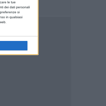
icare le tue
ti dei dati personali
 preferenze si
nso in qualsiasi
 web.