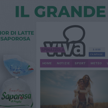
3.050
FANPAGE
HOME
NOTIZIE
SPORT
METEO