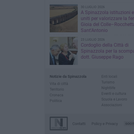
30 LUGLIO 2026
A Spinazzola istituzioni e 
uniti per valorizzare la fe
Gioia del Colle–Rocchett
Sant'Antonio
23 LUGLIO 2026
Cordoglio della Città di
Spinazzola per la scompa
dott. Giuseppe Rago
Notizie da Spinazzola
Enti locali
Turismo
Vita di città
Nightlife
Territorio
Eventi e cultura
Cronaca
Scuola e Lavoro
Politica
Associazioni
Contatti
Policy e Privacy
GOCI