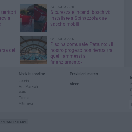
23 LUGLIO 2026
territori
Sicurezza e incendi boschivi:
rrovia
installate a Spinazzola due
a
vasche mobili
22 LUGLIO 2026
Piscina comunale, Patruno: «Il
rsa del
nostro progetto non rientra tra
quelli ammessi a
finanziamento»
Notizie sportive
Previsioni meteo
I
Calcio
Video
R
Arti Marziali
S
Vela
a
Tennis
Altri sport
TY NEWS PLATFORM