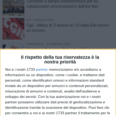
Contratto a tempo indeterminato per 45
collaboratori amministrativi dell'Asl Bat
BAT - 8 MARZO 2023
Cgil: «Meno di 3 donne su 10 nella Bat hanno
un lavoro»
SPINAZZOLA - 28 FEBBRAIO 2023
Centri per l’impiego Bat, oltre 200 annunci per
680 posizioni aperte
Il rispetto della tua riservatezza è la
nostra priorità
BAT - 23 FEBBRAIO 2023
Noi e i nostri 1733
partner
memorizziamo e/o accediamo a
Centri per l'impiego, oltre 650 persone da
informazioni su un dispositivo, come i cookie, e trattiamo dati
assumere nella Bat
personali, come identificatori univoci e informazioni standard
inviate da un dispositivo per annunci e contenuti personalizzati,
misurazione di annunci e contenuti, analisi dell'audience e
PUGLIA - 22 FEBBRAIO 2023
sviluppo dei servizi.
Con la tua autorizzazione noi e i nostri
Nuova challenge su TikTok, "cicatrice
partner possiamo utilizzare dati precisi di geolocalizzazione e
francese": allerta tra i giovani
identificazione tramite la scansione del dispositivo. Puoi fare clic
per consentire a noi e ai nostri 1733 partner il trattamento per le