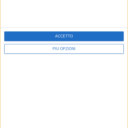
SPINAZZOLA - 17 DICEMBRE 2022
Filt Cgil Bat, Mario Albanese confermato
segretario generale
ACCETTO
Precedente
1
2
3
4
5
6
...
Successiva
PIÙ OPZIONI