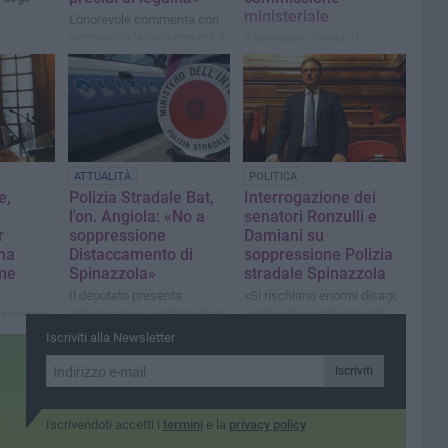
ministeriale
L'onorevole commenta con
rammarico la nota con cui il
Il deputato chiede al
Ministero conferma il
Ministro dell'Interno
provvedimento: «Non mi
Lamorgese di rivedere
arrendo»
l'ipotesi di soppressione
ATTUALITÀ
POLITICA
e,
Polizia Stradale Bat,
Interrogazione dei
l'on. Angiola: «No a
senatori Ronzulli e
r
soppressione
Damiani su
na
Distaccamento di
soppressione Polizia
me
Spinazzola»
stradale Spinazzola
Il deputato presenta
«Si rischiano enormi disagi,
interrogazione parlamentare
incidendo negativamente
segretario
al Ministro dell'Interno
sulla prevenzione e
cato di
Iscriviti alla Newsletter
repressione delle violazioni
al Codice della strada»
Iscriviti
Iscrivendoti accetti i
termini
e la
privacy policy