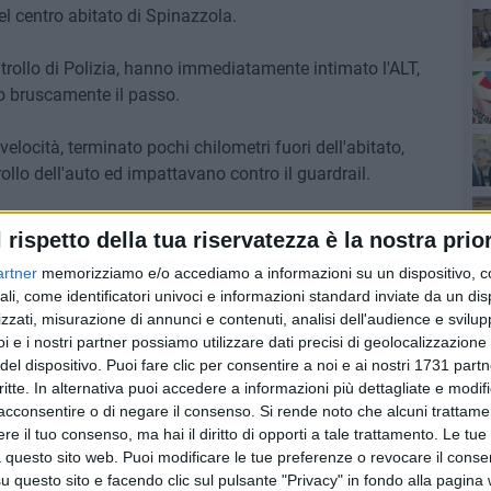
l centro abitato di Spinazzola.
ontrollo di Polizia, hanno immediatamente intimato l'ALT,
Ro
o bruscamente il passo.
Pa
elocità, terminato pochi chilometri fuori dell'abitato,
llo dell'auto ed impattavano contro il guardrail.
armati, si sono dati alla fuga a piedi nelle campagne,
l rispetto della tua riservatezza è la nostra prior
Ro
artner
memorizziamo e/o accediamo a informazioni su un dispositivo, c
ali, come identificatori univoci e informazioni standard inviate da un di
nvestigative, volte a rintracciare i quattro malfattori.
zzati, misurazione di annunci e contenuti, analisi dell'audience e svilupp
i e i nostri partner possiamo utilizzare dati precisi di geolocalizzazione 
purare che l'auto era stata rubata poche ore prima.
del dispositivo. Puoi fare clic per consentire a noi e ai nostri 1731 partn
critte. In alternativa puoi accedere a informazioni più dettagliate e modif
, avevano abbandonato i "ferri del mestiere": cacciaviti,
acconsentire o di negare il consenso.
Si rende noto che alcuni trattamen
e il tuo consenso, ma hai il diritto di opporti a tale trattamento. Le tue
jammer nell'auto, che presumibilmente sarebbero serviti
 questo sito web. Puoi modificare le tue preferenze o revocare il conse
li..
questo sito e facendo clic sul pulsante "Privacy" in fondo alla pagina