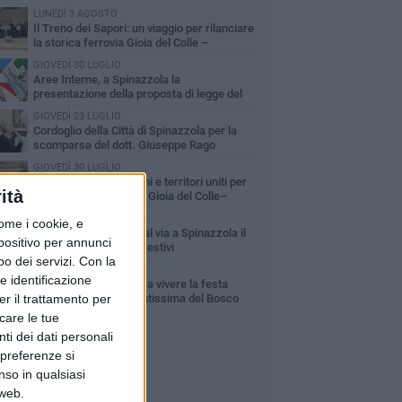
LUNEDÌ 3 AGOSTO
Il Treno dei Sapori: un viaggio per rilanciare
la storica ferrovia Gioia del Colle –
cchetta Sant’Antonio
GIOVEDÌ 30 LUGLIO
Aree Interne, a Spinazzola la
presentazione della proposta di legge del
rtito Democratico
GIOVEDÌ 23 LUGLIO
Cordoglio della Città di Spinazzola per la
scomparsa del dott. Giuseppe Rago
GIOVEDÌ 30 LUGLIO
A Spinazzola istituzioni e territori uniti per
ità
valorizzare la ferrovia Gioia del Colle–
cchetta Sant'Antonio
GIOVEDÌ 2 LUGLIO
ome i cookie, e
Ferie artistiche 2026: al via a Spinazzola il
spositivo per annunci
cartellone degli eventi estivi
o dei servizi.
Con la
MARTEDÌ 9 GIUGNO
e identificazione
Spinazzola si prepara a vivere la festa
er il trattamento per
patronale di Maria Santissima del Bosco
icare le tue
ti dei dati personali
 preferenze si
nso in qualsiasi
 web.