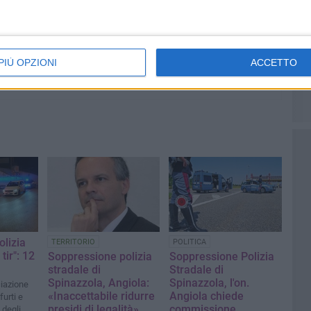
PIÙ OPZIONI
ACCETTO
olizia
TERRITORIO
POLITICA
tir": 12
Soppressione polizia
Soppressione Polizia
stradale di
Stradale di
Spinazzola, Angiola:
Spinazzola, l'on.
iazione
«Inaccettabile ridurre
Angiola chiede
furti e
presidi di legalità»
commissione
 degli