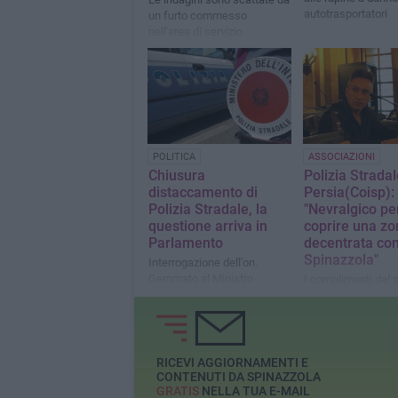
autotrasportatori
un furto commesso
nell'area di servizio
autostradale di Bisceglie.
Tra i colpi anche quello
contro il furgone dell'Asd
Oltre Sport di Trani
POLITICA
ASSOCIAZIONI
Chiusura
Polizia Stradal
distaccamento di
Persia(Coisp):
Polizia Stradale, la
"Nevralgico pe
questione arriva in
coprire una zo
Parlamento
decentrata co
Spinazzola"
Interrogazione dell'on.
Gemmato al Ministro
I complimenti del 
dell'Interno
generale del sinda
polizia
RICEVI AGGIORNAMENTI E
CONTENUTI DA SPINAZZOLA
GRATIS
NELLA TUA E-MAIL