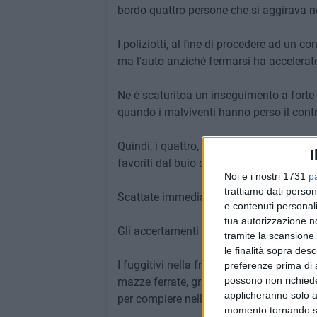
bordo quattro persone che si aggirava ne
I poliziotti, al fine di procedere ad un c
ma l'auto anziché fermarsi ha accelerat
Ne è scaturitoa un inseguimento a forte v
quando i malviventi hanno perso il contro
Quindi, i quattro, con il viso coperto ed 
I
favoriti dal buio della notte.
Noi e i nostri 1731
p
trattiamo dati person
Scattate immediatamente le attività info-i
e contenuti personali
tua autorizzazione no
Gli accertamenti hanno consentito di ap
tramite la scansione 
le finalità sopra des
I fuggitivi nella fretta di darsi alla fuga
preferenze prima di 
possono non richieder
mazze ferrate, grimaldelli ed anche un 
applicheranno solo a
per compiere nella notte furti di autoveico
momento tornando su 