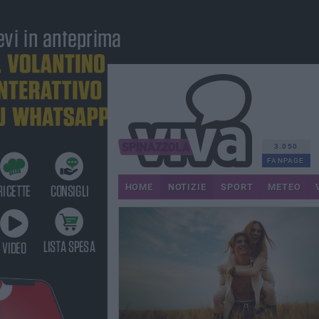
3.050
FANPAGE
HOME
NOTIZIE
SPORT
METEO