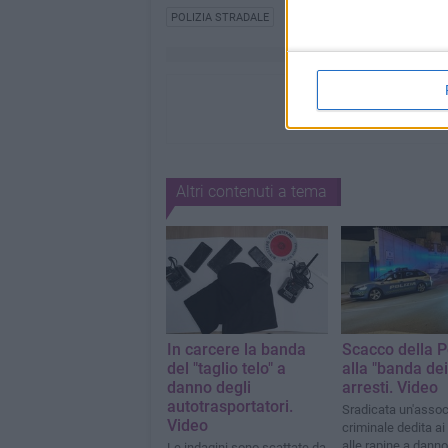
POLIZIA STRADALE
Altri contenuti a tema
In carcere la banda
Scacco della P
del "taglio telo" a
alla "banda dei 
danno degli
arresti. Video
autotrasportatori.
Sradicata un'assoc
Video
criminale dedita ai 
alle rapine a danno
Le indagini sono scattate da