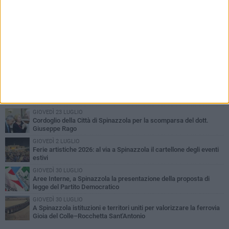
PIÙ LETTI QUESTA SETTIMANA
LUNEDÌ 3 AGOSTO
Il Treno dei Sapori: un viaggio per rilanciare la storica ferrovia
Gioia del Colle – Rocchetta Sant’Antonio
MARTEDÌ 9 GIUGNO
Spinazzola si prepara a vivere la festa patronale di Maria
Santissima del Bosco
GIOVEDÌ 23 LUGLIO
Cordoglio della Città di Spinazzola per la scomparsa del dott.
Giuseppe Rago
GIOVEDÌ 2 LUGLIO
Ferie artistiche 2026: al via a Spinazzola il cartellone degli eventi
estivi
GIOVEDÌ 30 LUGLIO
Aree Interne, a Spinazzola la presentazione della proposta di
legge del Partito Democratico
GIOVEDÌ 30 LUGLIO
A Spinazzola istituzioni e territori uniti per valorizzare la ferrovia
Gioia del Colle–Rocchetta Sant'Antonio