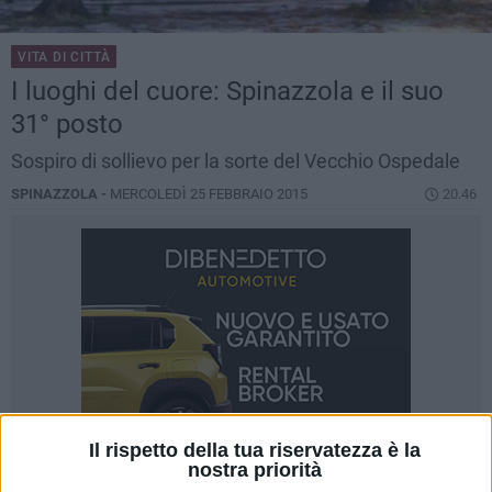
VITA DI CITTÀ
I luoghi del cuore: Spinazzola e il suo
31° posto
Sospiro di sollievo per la sorte del Vecchio Ospedale
SPINAZZOLA -
MERCOLEDÌ 25 FEBBRAIO 2015
20.46
Il rispetto della tua riservatezza è la
nostra priorità