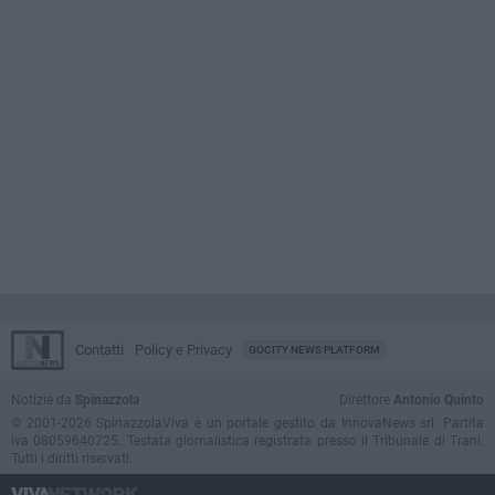
Contatti
Policy e Privacy
GOCITY NEWS PLATFORM
Notizie da
Spinazzola
Direttore
Antonio Quinto
© 2001-2026 SpinazzolaViva è un portale gestito da InnovaNews srl. Partita
iva 08059640725. Testata giornalistica registrata presso il Tribunale di Trani.
Tutti i diritti riservati.