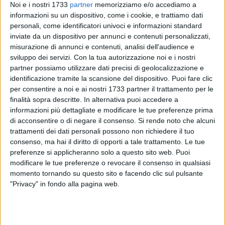
Noi e i nostri 1733
partner
memorizziamo e/o accediamo a
informazioni su un dispositivo, come i cookie, e trattiamo dati
personali, come identificatori univoci e informazioni standard
A cura di
inviate da un dispositivo per annunci e contenuti personalizzati,
MIRIAM D'ORIA
misurazione di annunci e contenuti, analisi dell'audience e
sviluppo dei servizi.
Con la tua autorizzazione noi e i nostri
partner possiamo utilizzare dati precisi di geolocalizzazione e
Sembrava una missione impossibile, un sogno irrealizzabile,
identificazione tramite la scansione del dispositivo. Puoi fare clic
un sassolino lanciato in un oceano senza avere nessuna
per consentire a noi e ai nostri 1733 partner il trattamento per le
eco, eppure Spinazzola ce l'ha fatta. Un piccolo paese che
finalità sopra descritte. In alternativa puoi accedere a
continua a farsi valere, che con le forze rimaste cerca di
informazioni più dettagliate e modificare le tue preferenze prima
di acconsentire o di negare il consenso.
Si rende noto che alcuni
risollevarsi senza mai abbattersi. Il merito va soprattutto ai
trattamenti dei dati personali possono non richiedere il tuo
giovani del posto, che coraggiosamente non abbandonano il
consenso, ma hai il diritto di opporti a tale trattamento. Le tue
proprio territorio e si battono per difenderlo.
preferenze si applicheranno solo a questo sito web. Puoi
modificare le tue preferenze o revocare il consenso in qualsiasi
Nella classifica resa pubblica mercoledì 18 febbraio dei "I
momento tornando su questo sito e facendo clic sul pulsante
Luoghi del Cuore", il Vecchio Ospedale di Spinazzola si
"Privacy" in fondo alla pagina web.
classifica al 31° posto nella categoria "In Evidenza",
promossa dal FAI in collaborazione con Intesa San Paolo per
il recupero beni artistici del Paese, che purtroppo sono stati