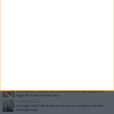
PIÙ LETTI QUESTA SETTIMANA
LUNEDÌ 3 AGOSTO
Il Treno dei Sapori: un viaggio per rilanciare la storica ferrovia
Gioia del Colle – Rocchetta Sant’Antonio
GIOVEDÌ 30 LUGLIO
Aree Interne, a Spinazzola la presentazione della proposta di
legge del Partito Democratico
GIOVEDÌ 23 LUGLIO
Cordoglio della Città di Spinazzola per la scomparsa del dott.
Giuseppe Rago