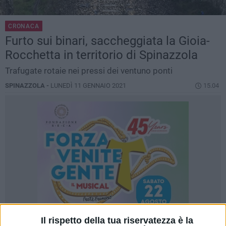
CRONACA
Furto sui binari, saccheggiata la Gioia-
Rocchetta in territorio di Spinazzola
Trafugate rotaie nei pressi dei ventuno ponti
SPINAZZOLA -
LUNEDÌ 11 GENNAIO 2021
15.04
Il rispetto della tua riservatezza è la