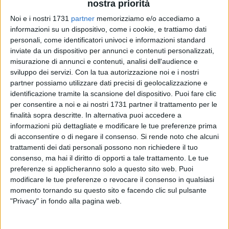
nostra priorità
Noi e i nostri 1731
partner
memorizziamo e/o accediamo a
429
informazioni su un dispositivo, come i cookie, e trattiamo dati
personali, come identificatori univoci e informazioni standard
inviate da un dispositivo per annunci e contenuti personalizzati,
misurazione di annunci e contenuti, analisi dell'audience e
La tratta ferroviaria Gioia del Colle-Rocchetta Sant'Antonio,
sviluppo dei servizi.
Con la tua autorizzazione noi e i nostri
abbandonata e dimenticata nonostante le continue
partner possiamo utilizzare dati precisi di geolocalizzazione e
sollecitazioni di recupero e rivalutazione, subisce un
identificazione tramite la scansione del dispositivo. Puoi fare clic
ennesimo episodio di saccheggio.
per consentire a noi e ai nostri 1731 partner il trattamento per le
finalità sopra descritte. In alternativa puoi accedere a
Ignoti avrebbero infatti asportato diverse rotaie sui binari
informazioni più dettagliate e modificare le tue preferenze prima
della tratta ferroviaria che attraversa il nostro territorio,
di acconsentire o di negare il consenso.
Si rende noto che alcuni
trattamenti dei dati personali possono non richiedere il tuo
precisamente proprio in terra di Spinazzola, nei pressi dei
consenso, ma hai il diritto di opporti a tale trattamento. Le tue
ventuno ponti, in contrada Macchia. La segnalazione giunge
preferenze si applicheranno solo a questo sito web. Puoi
inizialmente sul gruppo del social network facebook "Sei
modificare le tue preferenze o revocare il consenso in qualsiasi
Murgiano - Le città del Parco Alta Murgia" dove gli utenti
momento tornando su questo sito e facendo clic sul pulsante
precisano che il furto sia avvenuto «nel tratto che inizia dal
"Privacy" in fondo alla pagina web.
ponte della strada provinciale n. 7 in direzione del Cavone
(Alta Murgia)».